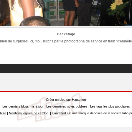
Backstage
bien de surprises. Ici, moi, surpris par le photographe de service en train "d'embêt
Créer un blog
sur
Hautetfort
Les derniers blogs mis à jour
|
Les dernières notes publiées
|
Les tags les plus populaires
icite
|
Mentions légales de ce blog
|
Hautetfort
est une marque déposée de la société talkSpi