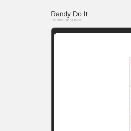
Randy Do It
The man I used to be