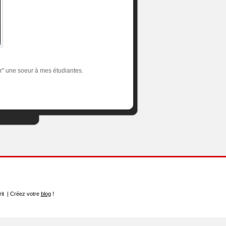
er" une soeur à mes étudiantes.
rit | Créez votre
blog
!