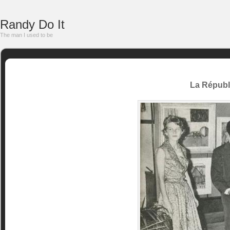
Randy Do It
The man I used to be
La Républ