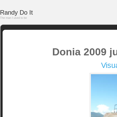
Randy Do It
The man I used to be
Donia 2009 j
Visu