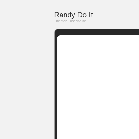
Randy Do It
The man I used to be