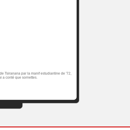
de Tsiranana par la manif estudiantine de '72,
i a conté que sornettes.