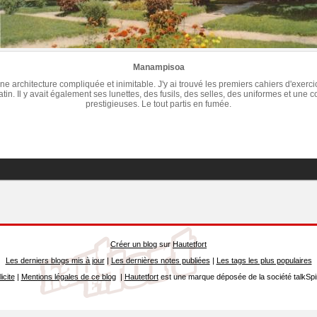
Manampisoa
ne architecture compliquée et inimitable. J'y ai trouvé les premiers cahiers d'exerc
atin. Il y avait également ses lunettes, des fusils, des selles, des uniformes et une
prestigieuses. Le tout partis en fumée.
Créer un blog
sur
Hautetfort
Les derniers blogs mis à jour
|
Les dernières notes publiées
|
Les tags les plus populaires
icite
|
Mentions légales de ce blog
|
Hautetfort
est une marque déposée de la société talkSpi