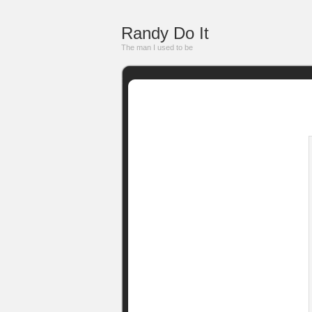
Randy Do It
The man I used to be