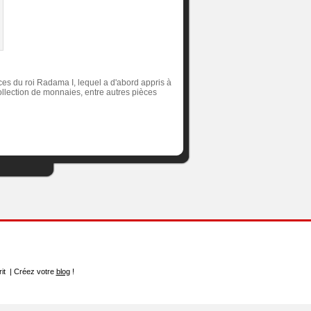
ices du roi Radama I, lequel a d'abord appris à
 collection de monnaies, entre autres pièces
rit | Créez votre
blog
!