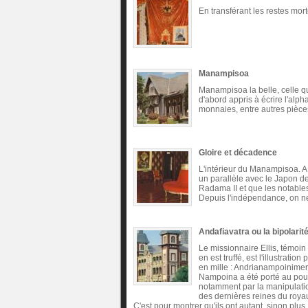
En transférant les restes mort
Manampisoa
Manampisoa la belle, celle qu
d'abord appris à écrire l'alph
monnaies, entre autres pièces
Gloire et décadence
L'intérieur du Manampisoa. A 
un parallèle avec le Japon d
Radama II et que les notable
Depuis l'indépendance, on n
Andafiavatra ou la bipolarit
Le missionnaire Ellis, témoi
en est truffé, est l'illustrat
en mille : Andrianampoinimer
Nampoina a été porté au pouv
notamment par la manipulatio
des dernières reines du roy
C'est pour montrer qu'ils ont autant, sinon plu