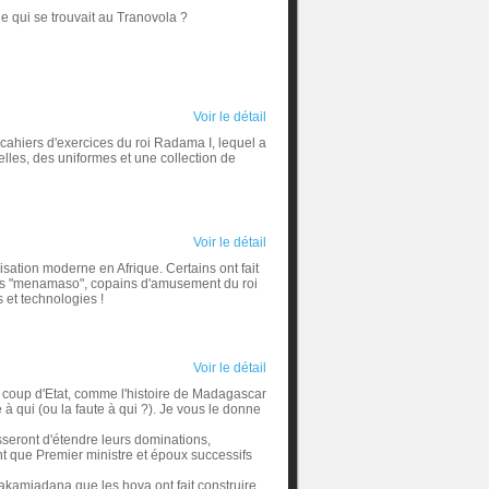
ne qui se trouvait au Tranovola ?
Voir le détail
 cahiers d'exercices du roi Radama I, lequel a
selles, des uniformes et une collection de
Voir le détail
isation moderne en Afrique. Certains ont fait
 les "menamaso", copains d'amusement du roi
 et technologies !
Voir le détail
e coup d'Etat, comme l'histoire de Madagascar
e à qui (ou la faute à qui ?). Je vous le donne
seront d'étendre leurs dominations,
t que Premier ministre et époux successifs
jakamiadana que les hova ont fait construire