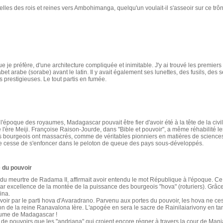
elles des rois et reines vers Ambohimanga, quelqu'un voulait-il s'asseoir sur ce trô
e je préfère, d'une architecture compliquée et inimitable. J'y ai trouvé les premiers
abet arabe (sorabe) avant le latin. Il y avait également ses lunettes, des fusils, des 
 prestigieuses. Le tout partis en fumée.
l'époque des royaumes, Madagascar pouvait être fier d'avoir été à la tête de la civil
e l'ère Meiji. Françoise Raison-Jourde, dans "Bible et pouvoir", a même réhabilité
s bourgeois ont massacrés, comme de véritables pionniers en matières de sciences
e cesse de s'enfoncer dans le peloton de queue des pays sous-développés.
é du pouvoir
n du meurtre de Radama II, affirmait avoir entendu le mot République à l'époque. C
ion par excellence de la montée de la puissance des bourgeois "hova" (roturiers). Grâc
ina.
oir par le parti hova d'Avaradrano. Parvenu aux portes du pouvoir, les hova ne ces
n de la reine Ranavalona Ière. L'apogée en sera le sacre de Rainilaiarivony en tan
aume de Madagascar !
s, de pouvoirs que les "andriana" qui croient encore régner à travers la cour de Man