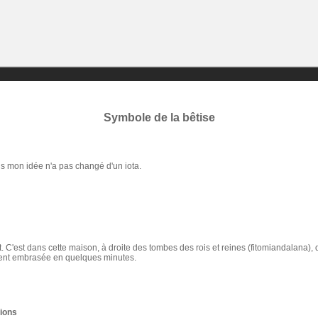
Symbole de la bêtise
 mais mon idée n'a pas changé d'un iota.
. C'est dans cette maison, à droite des tombes des rois et reines (fitomiandalana),
ment embrasée en quelques minutes.
tions