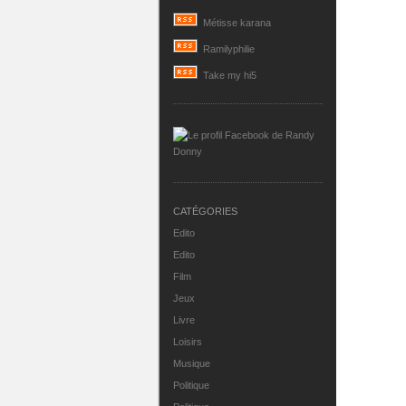
Métisse karana
Ramilyphilie
Take my hi5
CATÉGORIES
Edito
Edito
Film
Jeux
Livre
Loisirs
Musique
Politique