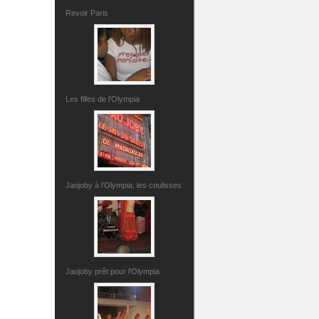
Revoir Paris
Les filles de l'Olympia
Jaojoby à l'Olympia, les coulisses
Jaojoby prêt pour l'Olympia