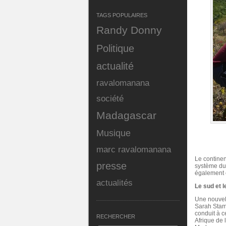
TAGS POPULAIRES
Randy Donny
Politique
actualité
ravalomanana
société
Madagascar
Musique
marc ravalomanana
Le continen
presse
système d
également e
actualités
Le sud et 
Une nouvell
Sarah Stam
conduit à c
RECHERCHER
Afrique de l