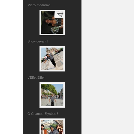
Micro-madaraid
Show devant !
L'Effet Eiffel
O Champs-Elysées !