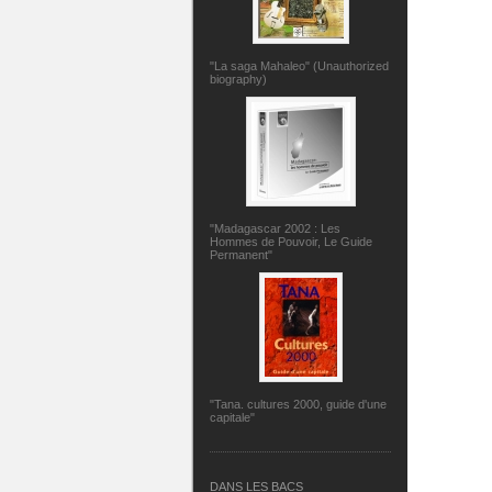
"La saga Mahaleo" (Unauthorized
biography)
"Madagascar 2002 : Les
Hommes de Pouvoir, Le Guide
Permanent"
"Tana. cultures 2000, guide d'une
capitale"
DANS LES BACS