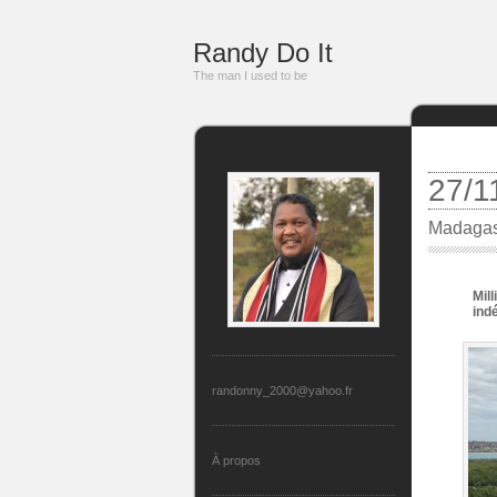
Randy Do It
The man I used to be
27/1
Madagasc
Mil
ind
randonny_2000@yahoo.fr
À propos