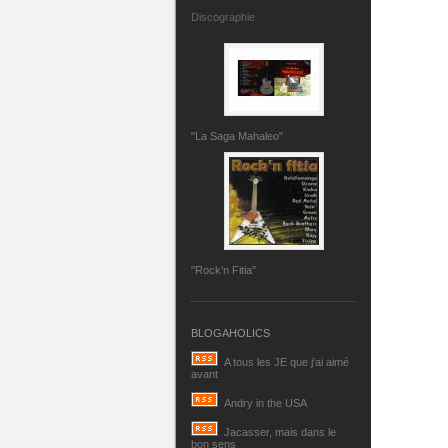
Discographie
"La Saga Mahaleo"
"Rock'n Fitia"
BLOGAHOLICS
A tous les JE que j'ai aimé
avant
Andry in the USA
Jacasser, mais dans le
bon sens