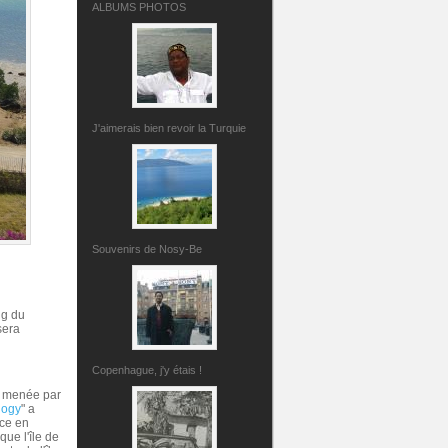
ALBUMS PHOTOS
J'aimerais bien revoir la Turquie
Souvenirs de Nosy-Be
ng du
sera
Copenhague, j'y étais !
es menée par
logy
" a
ace en
que l'île de