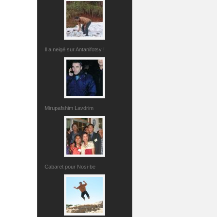
Il a neigé sur Antanifotsy !
Mirupafshim Lavdrim
Cabaret pour Nosi-be