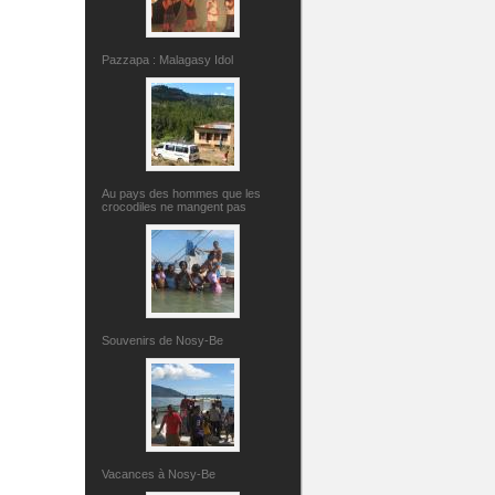
Pazzapa : Malagasy Idol
Au pays des hommes que les
crocodiles ne mangent pas
Souvenirs de Nosy-Be
Vacances à Nosy-Be