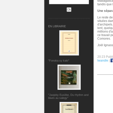
Madagascar 
tandis que 
Une sépara
Le reste de
situées dan
d'archipels
EN LIBRAIRIE
lent, quelq
millions d
ce travail 
Comores.
Joël Ignass
20:23 Publ
lwandle
|
"Fonoka sy kalo"
"Jaojoby Eusèbe, Du rhythm and
blues au salegy"