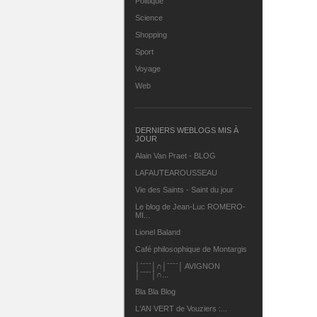
Politique
Science
Shopping
Sport
Voyage
Web
DERNIERS WEBLOGS MIS À
JOUR
Alain Van Praet - BLOG
LAFAUTEAROUSSEAU
Vie des Saints - Saint du jour
Le blog de Jean-Luc ROMERO-
MI...
Lionel Baland
Café philosophique de Montargis
│ˉˉˉˉ│∩│ˉˉˉˉ│ AVIGNON
│ˉˉˉˉ│∩...
Bla Bla Blog
L'AN VERT de Vouziers :...