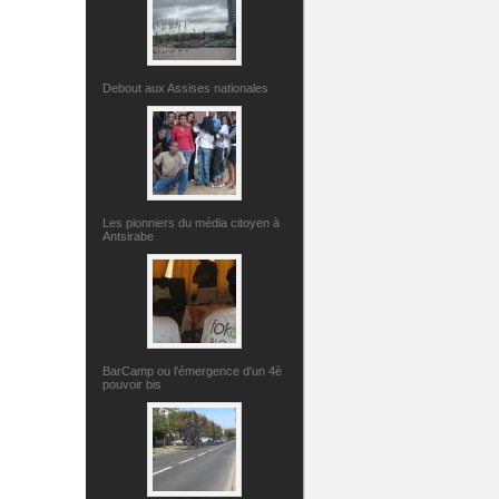
Debout aux Assises nationales
Les pionniers du média citoyen à
Antsirabe
BarCamp ou l'émergence d'un 4è
pouvoir bis