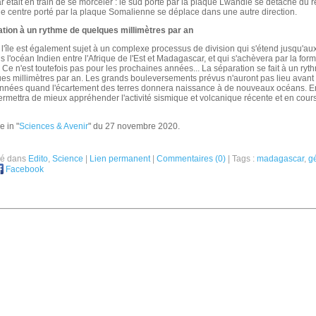
était en train de se morceler : le sud porté par la plaque Lwandle se détache du res
le centre porté par la plaque Somalienne se déplace dans une autre direction.
tion à un rythme de quelques millimètres par an
 l'île est également sujet à un complexe processus de division qui s'étend jusqu'a
s l'océan Indien entre l'Afrique de l'Est et Madagascar, et qui s'achèvera par la for
. Ce n'est toutefois pas pour les prochaines années... La séparation se fait à un ryt
ues millimètres par an. Les grands bouleversements prévus n'auront pas lieu avan
'années quand l'écartement des terres donnera naissance à de nouveaux océans. En
permettra de mieux appréhender l'activité sismique et volcanique récente et en cour
e in "
Sciences & Avenir
" du 27 novembre 2020.
ié dans
Edito
,
Science
|
Lien permanent
|
Commentaires (0)
| Tags :
madagascar
,
g
Facebook