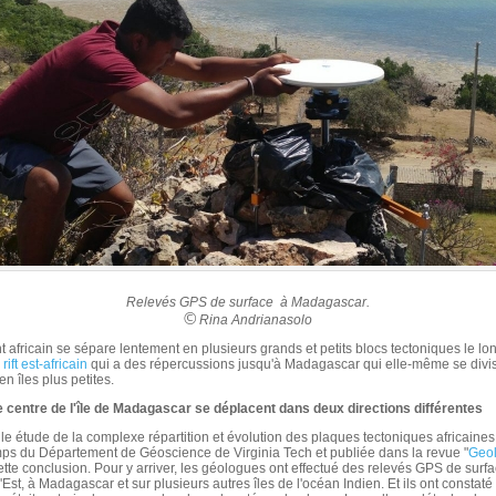
Relevés GPS de surface à Madagascar.
©
Rina Andrianasolo
t africain se sépare lentement en plusieurs grands et petits blocs tectoniques le lo
u
rift est-africain
qui a des répercussions jusqu'à Madagascar qui elle-même se divi
n îles plus petites.
le centre de l'île de Madagascar se déplacent dans deux directions différentes
e étude de la complexe répartition et évolution des plaques tectoniques africain
ps du Département de Géoscience de Virginia Tech et publiée dans la revue "
Geo
ette conclusion. Pour y arriver, les géologues ont effectué des relevés GPS de surf
'Est, à Madagascar et sur plusieurs autres îles de l'océan Indien. Et ils ont constaté 