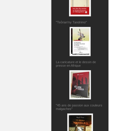
"Teôrian'ny Tandrimo"
La caricature et le dessin de
presse en Afrique
"45 ans de passion aux couleurs
malgaches"