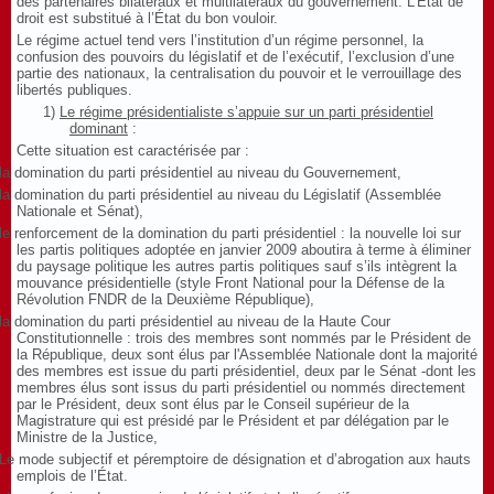
des partenaires bilatéraux et multilatéraux du gouvernement.
L’État de
droit est substitué à l’État du bon vouloir.
Le régime actuel tend vers l’institution d’un régime personnel, la
confusion des pouvoirs du législatif et de l’exécutif, l’exclusion d’une
partie des nationaux, la centralisation du pouvoir et le verrouillage des
libertés publiques.
1)
Le régime présidentialiste s’appuie sur un parti présidentiel
dominant
:
Cette situation est caractérisée par :
la domination du parti présidentiel au niveau du Gouvernement,
la domination du parti présidentiel au niveau du Législatif (Assemblée
Nationale et Sénat),
le renforcement de la domination du parti présidentiel : la nouvelle loi sur
les partis politiques adoptée en janvier 2009 aboutira à terme à éliminer
du paysage politique les autres partis politiques sauf s’ils intègrent la
mouvance présidentielle (style Front National pour la Défense de la
Révolution FNDR de la Deuxième République),
la domination du parti présidentiel au niveau de la Haute Cour
Constitutionnelle : trois des membres sont nommés par le Président de
la République, deux sont élus par l'Assemblée Nationale dont la majorité
des membres est issue du parti présidentiel, deux par le Sénat -dont les
membres élus sont issus du parti présidentiel ou nommés directement
par le Président, deux sont élus par le Conseil supérieur de la
Magistrature qui est présidé par le Président et par délégation par le
Ministre de la Justice,
Le mode subjectif et péremptoire de désignation et d’abrogation aux hauts
emplois de l’État.