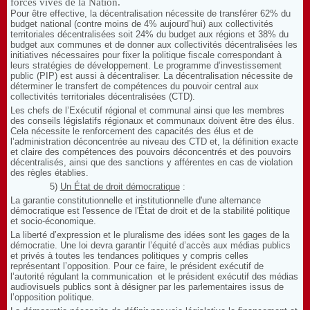
forces vives de la Nation.
Pour être effective, la décentralisation nécessite de transférer 62% du
budget national (contre moins de 4% aujourd’hui) aux collectivités
territoriales décentralisées soit 24% du budget aux régions et 38% du
budget aux communes et de donner aux collectivités décentralisées les
initiatives nécessaires pour fixer la politique fiscale correspondant à
leurs stratégies de développement. Le programme d’investissement
public (PIP) est aussi à décentraliser. La décentralisation nécessite de
déterminer le transfert de compétences du pouvoir central aux
collectivités territoriales décentralisées (CTD).
Les chefs de l’Exécutif régional et communal ainsi que les membres
des conseils législatifs régionaux et communaux doivent être des élus.
Cela nécessite le renforcement des capacités des élus et de
l’administration déconcentrée au niveau des CTD et, la définition exacte
et claire des compétences des pouvoirs déconcentrés et des pouvoirs
décentralisés, ainsi que des sanctions y afférentes en cas de violation
des règles établies.
5)
Un État de droit démocratique
:
La garantie constitutionnelle et institutionnelle d'une alternance
démocratique est l'essence de l'État de droit et de la stabilité politique
et socio-économique.
La liberté d’expression et le pluralisme des idées sont les gages de la
démocratie. Une loi devra garantir l’équité d’accès aux médias publics
et privés à toutes les tendances politiques y compris celles
représentant l’opposition. Pour ce faire, le président exécutif de
l’autorité régulant la communication et le président exécutif des médias
audiovisuels publics sont à désigner par les parlementaires issus de
l’opposition politique.