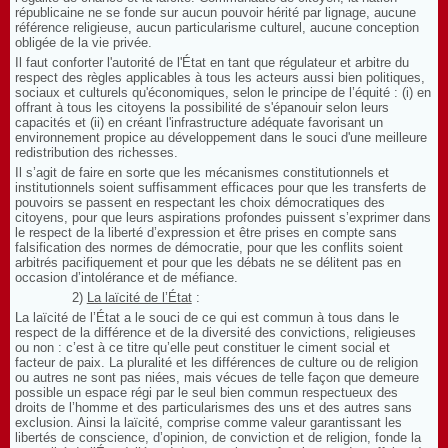
républicaine ne se fonde sur aucun pouvoir hérité par lignage, aucune
référence religieuse, aucun particularisme culturel, aucune conception
obligée de la vie privée.
Il faut conforter l'autorité de l'État en tant que régulateur et arbitre du
respect des règles applicables à tous les acteurs aussi bien politiques,
sociaux et culturels qu'économiques, selon le principe de l’équité : (i) en
offrant à tous les citoyens la possibilité de s'épanouir selon leurs
capacités et (ii) en créant l'infrastructure adéquate favorisant un
environnement propice au développement dans le souci d'une meilleure
redistribution des richesses.
Il s’agit de faire en sorte que les mécanismes constitutionnels et
institutionnels soient suffisamment efficaces pour que les transferts de
pouvoirs se passent en respectant les choix démocratiques des
citoyens, pour que leurs aspirations profondes puissent s’exprimer dans
le respect de la liberté d’expression et être prises en compte sans
falsification des normes de démocratie, pour que les conflits soient
arbitrés pacifiquement et pour que les débats ne se délitent pas en
occasion d’intolérance et de méfiance.
2)
La laïcité de l’État
:
La laïcité de l’État a le souci de ce qui est commun à tous dans le
respect de la différence et de la diversité des convictions, religieuses
ou non : c’est à ce titre qu’elle peut constituer le ciment social et
facteur de paix. La pluralité et les différences de culture ou de religion
ou autres ne sont pas niées, mais vécues de telle façon que demeure
possible un espace régi par le seul bien commun respectueux des
droits de l’homme et des particularismes des uns et des autres sans
exclusion. Ainsi la laïcité, comprise comme valeur garantissant les
libertés de conscience, d’opinion, de conviction et de religion, fonde la