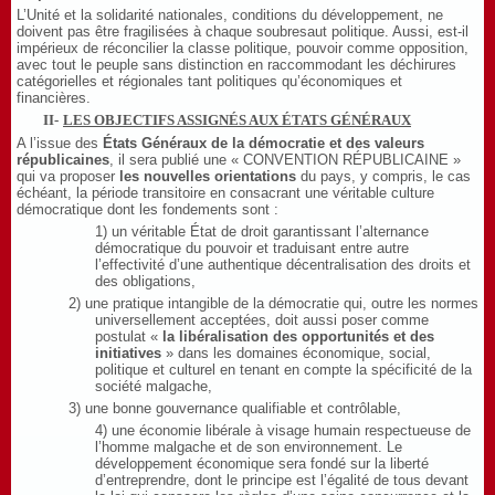
L’Unité et la solidarité nationales, conditions du développement, ne
doivent pas être fragilisées à chaque soubresaut politique. Aussi, est-il
impérieux de réconcilier la classe politique, pouvoir comme opposition,
avec tout le peuple sans distinction en raccommodant les déchirures
catégorielles et régionales tant politiques qu’économiques et
financières.
II-
LES OBJECTIFS ASSIGNÉS AUX ÉTATS GÉNÉRAUX
A l’issue des
États Généraux de la démocratie et des valeurs
républicaines
, il sera publié une « CONVENTION RÉPUBLICAINE »
qui va proposer
les nouvelles orientations
du pays, y compris, le cas
échéant, la période transitoire en consacrant une véritable culture
démocratique dont les fondements sont :
1)
un véritable État de droit garantissant l’alternance
démocratique du pouvoir et traduisant entre autre
l’effectivité d’une authentique décentralisation des droits et
des obligations,
2)
une pratique intangible de la démocratie qui, outre les normes
universellement acceptées, doit aussi poser comme
postulat «
la libéralisation des opportunités et des
initiatives
» dans les domaines économique, social,
politique et culturel en tenant en compte la spécificité de la
société malgache,
3)
une bonne gouvernance qualifiable et contrôlable,
4)
une économie libérale à visage humain respectueuse de
l’homme malgache et de son environnement. Le
développement économique sera fondé sur la liberté
d’entreprendre, dont le principe est l’égalité de tous devant