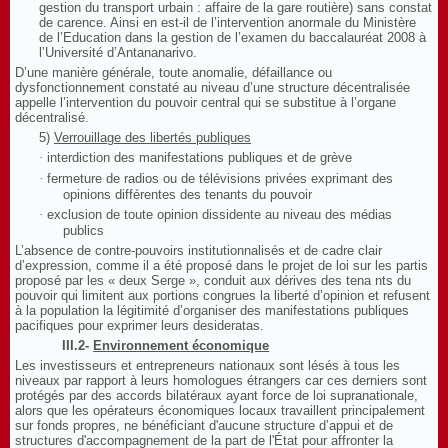
gestion du transport urbain : affaire de la gare routière) sans constat
de carence.
Ainsi en est-il de l’intervention anormale du Ministère
de l’Education dans la gestion de l’examen du baccalauréat 2008 à
l’Université d’Antananarivo.
D’une manière générale, toute anomalie, défaillance ou
dysfonctionnement constaté au niveau d’une structure décentralisée
appelle l’intervention du pouvoir central qui se substitue à l’organe
décentralisé.
5)
Verrouillage des libertés publiques
·
interdiction des manifestations publiques et de grève
·
fermeture de radios ou de télévisions privées exprimant des
opinions différentes des tenants du pouvoir
·
exclusion de toute opinion dissidente au niveau des médias
publics
L’absence de contre-pouvoirs institutionnalisés et de cadre clair
d’expression, comme il a été proposé dans le projet de loi sur les partis
proposé par les « deux Serge », conduit aux dérives des tena nts du
pouvoir qui limitent aux portions congrues la liberté d’opinion et refusent
à la population la légitimité d’organiser des manifestations
publiques
pacifiques pour exprimer leurs desideratas
.
III.2-
Environnement économique
Les investisseurs et entrepreneurs nationaux sont lésés à tous les
niveaux par rapport à leurs homologues étrangers car ces derniers sont
protégés par des accords bilatéraux ayant force de loi supranationale,
alors que les opérateurs économiques locaux travaillent principalement
sur fonds propres, ne bénéficiant d'aucune structure d’appui et de
structures d'accompagnement de la part de l'État pour affronter la