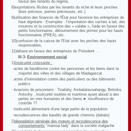
faveur des tenants du régime,
8)
exportations illicites par les tenants du riche et leurs proches
(bois précieux, pierres précieuses, etc.)
9)
utilisation des finances de l'État pour favoriser les entreprises de
haut dignitaire : Exemples : l’importation des vaches à lait, des
moutons et la construction des « valabe », l'aide en faveur des
petits fonctionnaires, détournement des primes pour les hauts
fonctionnaires (PREA), etc.
10)
confusion de la caisse de l'Etat avec les poches des hauts
responsables,
11)
détaxe en faveur des entreprises du Président …
III.3-
Environnement social
1)
Insécurité croissante :
·
actes de banditisme contre les personnes et les biens dans la
majorité des villes et des villages de Madagascar
·
actes d’intimidation contre des particuliers ou des bâtiments
publics
·
évasions de prisonniers : Tsiafahy, Ambalatavoahangy, Betroka,
Antsohy…insécurité routière et maritime ayant abouti à des
pertes en vies humaines et des biens.► insuffisance de
contrôle ??
·
insécurité alimentaire d'une large partie de la population
·
recrudescences des bandits de grands chemins (dahalo)
2)
dégradation générale des mœurs et recrudescence des
comportements
"mamoa fady" dans la société malgache