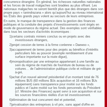
concurrence étrangère. En général, les richesses naturelles nationales
et les forces de travail malgaches sont bradées au plus offrant. Les
nationaux malgaches ne seront bientôt plus que des étrangers dans son
propre pays « tanindrazana » alors qu’aujourd’hui au niveau international
les États des grands pays volent au secours de leurs entreprises.
En outre, le manque de transparence dans la gestion des finances
publiques et la conduite des projets d’investissements sont érigés en
mode de gouvernance du régime actuel. Des exemples sont vérifiables
dans tous les secteurs d'activités économiques :
1)
certains contrats miniers conclus ou en projets avec des
investisseurs étrangers,
2)
projet cession de terres à la firme coréenne « Daewoo »,
3)
accaparement de terres pour des projets au bénéfice d’intérêts
particuliers liés au pouvoir (exemple remblaiement d’une
surface importante sur la route digue),
4)
monopolisation par une entreprise appartenant à une famille au
sein du régime de marchés de fourniture de bureau ou de
voitures… de l’administration publique civile et militaire de gré-
à-gré,
5)
achat d’un nouvel aéronef présidentiel d’un montant total de 76
millions $US (60 millions $Us acquisition et 16 millions $Us
équipement) sans transparence pour moitié sur les fonds
publics et l’autre moitié sur les fonds personnels du Président
(cf. Ministre des Finances) ayant servi à son acquisition et sur
les sources financières réelles d’un tel investissement.
6)
élimination de tout concurrent réel et potentiel,
7)
privatisation des entreprises à vil prix, sans appel d'offre en