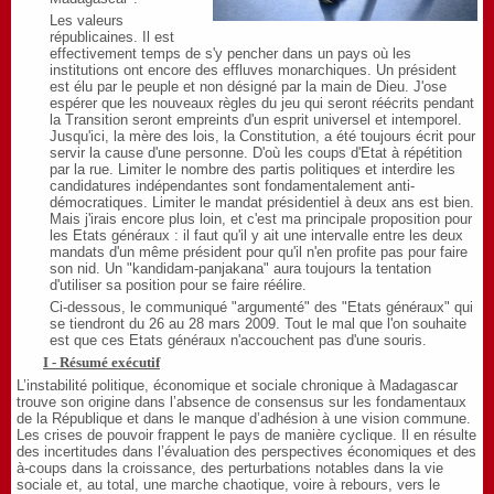
Les valeurs
républicaines. Il est
effectivement temps de s'y pencher dans un pays où les
institutions ont encore des effluves monarchiques. Un président
est élu par le peuple et non désigné par la main de Dieu. J'ose
espérer que les nouveaux règles du jeu qui seront réécrits pendant
la Transition seront empreints d'un esprit universel et intemporel.
Jusqu'ici, la mère des lois, la Constitution, a été toujours écrit pour
servir la cause d'une personne. D'où les coups d'Etat à répétition
par la rue. Limiter le nombre des partis politiques et interdire les
candidatures indépendantes sont fondamentalement anti-
démocratiques. Limiter le mandat présidentiel à deux ans est bien.
Mais j'irais encore plus loin, et c'est ma principale proposition pour
les Etats généraux : il faut qu'il y ait une intervalle entre les deux
mandats d'un même président pour qu'il n'en profite pas pour faire
son nid. Un "kandidam-panjakana" aura toujours la tentation
d'utiliser sa position pour se faire réélire.
Ci-dessous, le communiqué "argumenté" des "Etats généraux" qui
se tiendront du 26 au 28 mars 2009. Tout le mal que l'on souhaite
est que ces Etats généraux n'accouchent pas d'une souris.
I - Résumé exécutif
L’instabilité politique, économique et sociale chronique à Madagascar
trouve son origine dans l’absence de consensus sur les fondamentaux
de la République et dans le manque d’adhésion à une vision commune.
Les crises de pouvoir frappent le pays de manière cyclique. Il en résulte
des incertitudes dans l’évaluation des perspectives économiques et des
à-coups dans la croissance, des perturbations notables dans la vie
sociale et, au total, une marche chaotique, voire à rebours, vers le