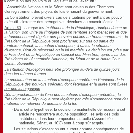
)
La confusion des pouvoirs du législatif et de l’exécutif
:
L'Assemblée Nationale et le Sénat sont devenus des Chambres
d'enregistrement des projets de lois émanant du gouvernement.
La Constitution prévoit divers cas de situations permettant au pouvoir
exécutif d'exercer des prérogatives dévolues au pouvoir législatif :
Article 60
-
Lorsque les Institutions de la République, l'indépendance de
la Nation, son unité ou l'intégrité de son territoire sont menacées et que
le fonctionnement régulier des pouvoirs publics se trouve compromis, le
Président de la République peut proclamer, sur tout ou partie du
territoire national, la situation d'exception, à savoir la situation
d'urgence, l'état de nécessité ou la loi martiale. La décision est prise par
le Président de la République en Conseil des Ministres, après avis des
Présidents de l'Assemblée Nationale, du Sénat et de la Haute Cour
Constitutionnelle.
La situation d'exception peut être prolongée au-delà de quinze jours
dans les mêmes formes.
La proclamation de la situation d'exception confère au Président de la
République des
pouvoirs spéciaux
dont l'étendue et la durée
sont fixées
par une loi organique
.
Dès la proclamation de l'une des situations d'exception précitées, le
Président de la République peut légiférer par voie d'ordonnance pour des
matières qui relèvent du domaine de la loi.
·
Dans cette hypothèse, la décision présidentielle de recourir à cet
article ne rencontrera aucune opposition, les avis des trois
institutions dans leur composition actuelle (Assemblée
nationale, Sénat, et HCC) sont à coup sûr acquis.
·
Les situations d’exception ont surtout comme conséquences de