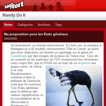
Randy Do It
Notes
Catégories
Archives
Tags
Ma proposition pour les Etats généraux
19/02/2009
Un événement, ça trompe énormement. En tout cas, la situation à
Madagascar a dû troubler sérieusement iTélé et Canal+ au point
que leurs rédactions ont illustré un reportage sur la grève en
Guadeloupe
par des images de la place du Treize-mai. Ceci dit,
au moment où les partisans de TGV investissent les ministères
sans coups férir, que le FFKM est en train de se
disperser
aux
quatre vents,
et même
si le clan
Ravalomanana
continue à faire la
politique de l'autruche,
voilà que l'on annonce
"Les Etats généraux
pour la défense des
valeurs républicaines et
la consolidation de la
démocratie à
Madagascar".