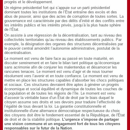
progrès et le développement.
Un régime présidentiel fort qui s’appuie sur un parti présidentiel
dominant toutes les institutions de l’État entraîne des excès et des
abus de pouvoir, ainsi que des actes de corruption de toutes sortes. La
gouvernance est caractérisée par des délits d’initié et des conflits entre
les intérêts publics et les intérêts privés, jusqu’à la plus haute sphère
de l’État.
On assiste à une régression de la décentralisation, tant au niveau des
collectivités territoriales qu’au niveau des établissements publics. Par
exemple, la désignation des organes des structures décentralisées par
le pouvoir central amoindrit l’autonomie administrative, postulat de la
décentralisation.
Le moment est venu de faire face au passé en toute maturité, en
discuter sereinement et en faire le bilan tant politique qu’économique
sans acrimonie afin de conjurer les malentendus et désamorcer les
rancunes tenaces. Le moment est venu d’agir et de nous tourner
résolument vers l’avenir et en toute confiance. Le moment est venu de
mettre en place les structures capables d’absorber les chocs politiques
et sociaux. Ces structures devraient être aptes à générer un progrès
économique et social équilibré et dynamique de toutes les couches de
la population et de toutes les régions de l’île. Le moment est venu
d’asseoir la véritable base d’un État de droit par le biais duquel le
citoyen assume ses droits et ses devoirs pour traduire l’effectivité de
l’égalité de tous devant la loi. La garantie constitutionnelle et
institutionnelle d'une alternance démocratique respectueuse du choix
des citoyens doit être le fondement essentiel de la République, de l'État
de droit et de la stabilité politique.
L’urgence s’impose de partager
une vision commune et un engagement fort de tous les citoyens
responsables sur le futur de la Nation
.