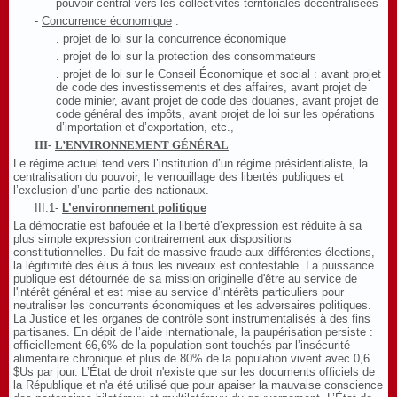
pouvoir central vers les collectivités territoriales décentralisées
-
Concurrence économique
:
. projet de loi sur la concurrence économique
. projet de loi sur la protection des consommateurs
. projet de loi sur le Conseil Économique et social : avant projet
de code des investissements et des affaires, avant projet de
code minier, avant projet de code des douanes, avant projet de
code général des impôts, avant projet de loi sur les opérations
d’importation et d’exportation, etc.,
III-
L’ENVIRONNEMENT GÉNÉRAL
Le régime actuel tend vers l’institution d’un régime présidentialiste, la
centralisation du pouvoir, le verrouillage des libertés publiques et
l’exclusion d’une partie des nationaux.
III.1-
L’environnement politique
La démocratie est bafouée et la liberté d’expression est réduite à sa
plus simple expression contrairement aux dispositions
constitutionnelles. Du fait de massive fraude aux différentes élections,
la légitimité des élus à tous les niveaux est contestable. La puissance
publique est
détournée de sa mission originelle d'être au service de
l'intérêt général et est mise
au service d’intérêts particuliers pour
neutraliser les concurrents économiques et les adversaires politiques.
La Justice et les organes de contrôle sont instrumentalisés à des fins
partisanes. En dépit de l’aide internationale, la paupérisation persiste :
officiellement 66,6% de la population sont touchés par l’insécurité
alimentaire chronique et plus de 80% de la population vivent avec 0,6
$Us par jour.
L’État de droit n'existe que sur les documents officiels de
la République et n'a été utilisé que pour apaiser la mauvaise conscience