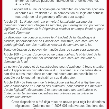
limiter les libertés publiques, individuelles et collectives (cf.
Article 85).
·
Il appartient à une loi organique de délimiter les pouvoirs spéciaux
accordés au Président : vu la composition du législatif actuelle,
tout projet de loi organique y afférent sera adopté.
Article 99 -
Le Parlement, par un vote à la majorité absolue des
membres composant chaque Assemblée, peut déléguer son pouvoir de
légiférer au Président de la République pendant un temps limité et pour
un objet déterminé.
La délégation de pouvoir autorise le Président de la République à
prendre, par ordonnance en Conseil des Ministres, des mesures de
portée générale sur des matières relevant du domaine de la loi.
Toute délégation de pouvoir demandée dans ce cadre sera acquise.
Article 100
-
En cas d'urgence ou de catastrophes, le Président de la
République peut prendre par ordonnance des mesures relevant du
domaine de la loi.
La notion d’urgence et de catastrophes peut s’appliquer à toute situation
selon l’appréciation discrétionnaire du Président : aucune balise de la
part des autres institutions et sans nul doute aucune possibilité de
contrôle par le juge administratif en cas d’arbitraire.
Article 156
-
Le Président de la République est habilité à légiférer par
voie d'ordonnance en Conseil des Ministres, pour prendre les mesures
d'ordre législatif nécessaires à la mise en place des Institutions ou
Collectivités territoriales décentralisées prévues par la présente
Constitution révisée.
·
Cette disposition a été déjà mise en œuvre pour régir les élections
régionales : Ordonnance n° 2008-001 relative aux élections des