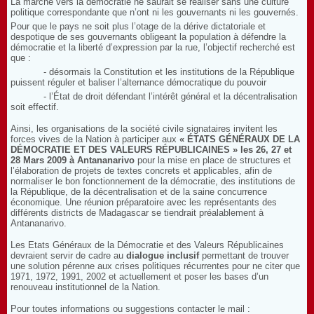
La marche vers la démocratie ne saurait se réaliser sans une culture
politique correspondante que n’ont ni les gouvernants ni les gouvernés.
Pour que le pays ne soit plus l’otage de la dérive dictatoriale et
despotique de ses gouvernants obligeant la population à défendre la
démocratie et la liberté d’expression par la rue, l’objectif recherché est
que :
- désormais la Constitution et les institutions de la République
puissent réguler et baliser l’alternance démocratique du pouvoir
- l’État de droit défendant l’intérêt général et la décentralisation
soit effectif.
Ainsi, les organisations de la société civile signataires invitent les
forces vives de la Nation à participer aux
« ÉTATS GÉNÉRAUX DE LA
DÉMOCRATIE ET DES VALEURS RÉPUBLICAINES » les
26
,
27
et
28
Mars 2009 à Antananarivo
pour la mise en place de structures et
l’élaboration de projets de textes concrets et applicables, afin de
normaliser le bon fonctionnement de la démocratie, des institutions de
la République, de la décentralisation et de la saine concurrence
économique. Une réunion préparatoire avec les représentants des
différents districts de Madagascar se tiendrait préalablement à
Antananarivo.
Les Etats Généraux de la Démocratie et des Valeurs Républicaines
devraient servir de cadre au
dialogue inclusif
permettant de trouver
une solution pérenne aux crises politiques récurrentes pour ne citer que
1971, 1972, 1991, 2002 et actuellement et poser les bases d’un
renouveau institutionnel de la Nation.
Pour toutes informations ou suggestions contacter le mail :