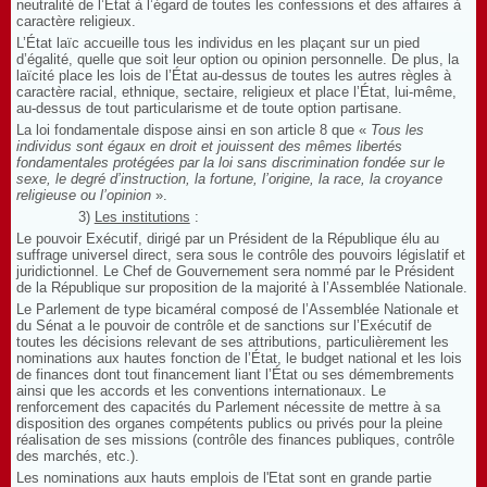
neutralité de l’État à l’égard de toutes les confessions et des affaires à
caractère religieux.
L’État laïc accueille tous les individus en les plaçant sur un pied
d’égalité, quelle que soit leur option ou opinion personnelle. De plus, la
laïcité place les lois de l’État au-dessus de toutes les autres règles à
caractère racial, ethnique, sectaire, religieux et place l’État, lui-même,
au-dessus de tout particularisme et de toute option partisane.
La loi fondamentale dispose ainsi en son article 8 que «
Tous les
individus sont égaux en droit et jouissent des mêmes libertés
fondamentales protégées par la loi sans discrimination fondée sur le
sexe, le degré d’instruction, la fortune, l’origine, la race, la croyance
religieuse ou l’opinion
».
3)
Les institutions
:
Le pouvoir Exécutif, dirigé par un Président de la République élu au
suffrage universel direct, sera sous le contrôle des pouvoirs législatif et
juridictionnel. Le Chef de Gouvernement sera nommé par le Président
de la République sur proposition de la majorité à l’Assemblée Nationale.
Le Parlement de type bicaméral composé de l’Assemblée Nationale et
du Sénat a le pouvoir de contrôle et de sanctions sur l’Exécutif de
toutes les décisions relevant de ses attributions, particulièrement les
nominations aux hautes fonction de l’État, le budget national et les lois
de finances dont tout financement liant l’État ou ses démembrements
ainsi que les accords et les conventions internationaux. Le
renforcement des capacités du Parlement nécessite de mettre à sa
disposition des organes compétents publics ou privés pour la pleine
réalisation de ses missions (contrôle des finances publiques, contrôle
des marchés, etc.).
Les nominations aux hauts emplois de l'Etat sont en grande partie