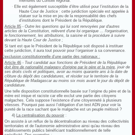
membres du Conseil régional.
·
Elle est également susceptible d’être utilisé pour l’institution de la
Haute Cour de Justice : cette juridiction spéciale est appelée à
statuer sur la mise en jeu de la responsabilité des chefs
d’institutions dont le Président de la République.
Article 85
-
Outre les questions qui lui sont renvoyées par d'autres
articles de la Constitution, relèvent d'une loi organique … l'organisation,
le fonctionnement, les attributions, la saisine et la procédure à suivre
devant la Haute Cour de Justice ;
Si tant est que le Président de la République soit disposé à instituer
cette juridiction, il aura tout pouvoir pour l’organiser à sa convenance.
)
L’exclusion constitutionnelle d’une partie des nationaux :
Article 46
- Tout candidat aux fonctions de Président de la République
doit être de nationalité malagasy d'origine par le père et la mère
, jouir de
ses droits civils et politiques, avoir au moins quarante ans à la date de
clôture du dépôt des candidatures, et résider sur le territoire de la
République de Madagascar au moins six mois avant le jour du dépôt de
candidature.
Une telle disposition constitutionnelle basée sur l’origine du père et de la
mère est inique et raciste car elle exclut une partie des citoyens
malgaches. Cela suppose l’existence d’une citoyenneté à plusieurs
vitesses. Pourquoi pas aussi l’obligation d’un test ADN pour voir la
pureté de la race sachant que le malgache est un peuple métissé ?
4)
La centralisation du pouvoir
:
On assiste à un reflux de la décentralisation au niveau des collectivités
territoriales et de l'autonomie administrative ainsi qu'au niveau des
établissements publics bénéficiant traditionnellement de telle
spécificité. Des exemples :