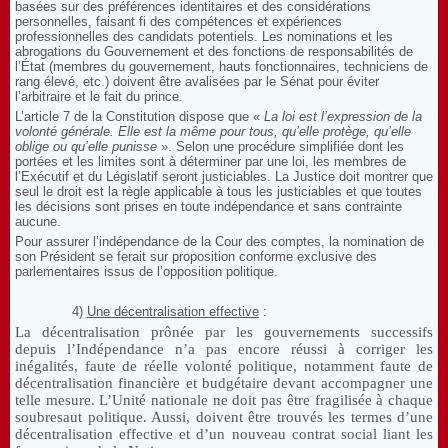
basées sur des préférences identitaires et des considérations
personnelles, faisant fi des compétences et expériences
professionnelles des candidats potentiels.
Les nominations et les
abrogations du Gouvernement et des fonctions de responsabilités de
l’État (membres du gouvernement, hauts fonctionnaires, techniciens de
rang élevé, etc.) doivent être avalisées par le Sénat pour éviter
l’arbitraire et le fait du prince.
L’article 7 de la Constitution dispose que «
La loi est l’expression de la
volonté générale. Elle est la même pour tous, qu’elle protège, qu’elle
oblige ou qu’elle punisse
».
Selon une procédure simplifiée dont les
portées et les limites sont à déterminer par une loi, les membres de
l’Exécutif et du Législatif seront justiciables.
La Justice doit montrer que
seul le droit est la règle applicable à tous les justiciables et que toutes
les décisions sont prises en toute indépendance et sans contrainte
aucune.
Pour assurer l’indépendance de la Cour des comptes, la nomination de
son Président se ferait sur proposition conforme exclusive des
parlementaires issus de l’opposition politique.
4)
Une décentralisation effective
:
La décentralisation prônée par les gouvernements successifs
depuis l’Indépendance n’a pas encore réussi à corriger les
inégalités, faute de réelle volonté politique, notamment faute de
décentralisation financière et budgétaire devant accompagner une
telle mesure. L’Unité nationale ne doit pas être fragilisée à chaque
soubresaut politique. Aussi, doivent être trouvés les termes d’une
décentralisation effective et d’un nouveau contrat social liant les