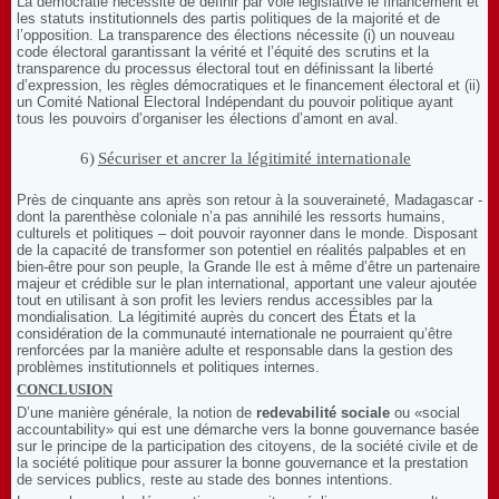
La démocratie nécessite de définir par voie législative le financement et
les statuts institutionnels des partis politiques de la majorité et de
l’opposition. La transparence des élections nécessite (i) un nouveau
code électoral garantissant la vérité et l’équité des scrutins et la
transparence du processus électoral tout en définissant la liberté
d’expression, les règles démocratiques et le financement électoral et (ii)
un Comité National Electoral Indépendant du pouvoir politique ayant
tous les pouvoirs d’organiser les élections d’amont en aval.
6)
Sécuriser et ancrer la légitimité internationale
Près de cinquante ans après son retour à la souveraineté, Madagascar -
dont la parenthèse coloniale n’a pas annihilé les ressorts humains,
culturels et politiques – doit pouvoir rayonner dans le monde. Disposant
de la capacité de transformer son potentiel en réalités palpables et en
bien-être pour son peuple, la Grande Ile est à même d’être un partenaire
majeur et crédible sur le plan international, apportant une valeur ajoutée
tout en utilisant à son profit les leviers rendus accessibles par la
mondialisation. La légitimité auprès du concert des États et la
considération de la communauté internationale ne pourraient qu’être
renforcées par la manière adulte et responsable dans la gestion des
problèmes institutionnels et politiques internes.
CONCLUSION
D’une manière générale, la notion de
redevabilité sociale
ou «social
accountability» qui est une démarche vers la bonne gouvernance basée
sur le principe de la participation des citoyens, de la société civile et de
la société politique pour assurer la bonne gouvernance et la prestation
de services publics, reste au stade des bonnes intentions.