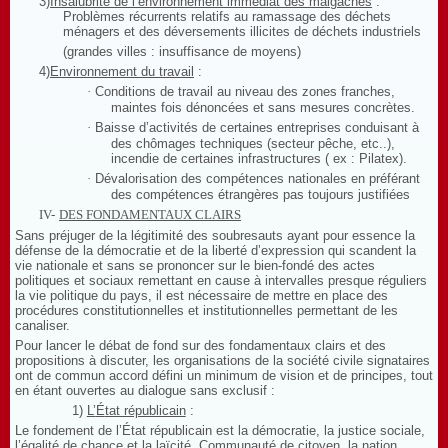
3)
Insalubrité de l’environnement immédiat des malgaches
:
Problèmes récurrents relatifs au ramassage des déchets
ménagers et des déversements illicites de déchets industriels
(grandes villes : insuffisance de moyens)
4)
Environnement du travail
:
·
Conditions de travail au niveau des zones franches,
maintes fois dénoncées et sans mesures concrètes.
·
Baisse d’activités de certaines entreprises conduisant à
des chômages techniques (secteur pêche, etc..),
incendie de certaines infrastructures ( ex : Pilatex).
·
Dévalorisation des compétences nationales en préférant
des compétences étrangères pas toujours justifiées
IV-
DES FONDAMENTAUX CLAIRS
Sans préjuger de la légitimité des soubresauts ayant pour essence la
défense de la démocratie et de la liberté d’expression qui scandent la
vie nationale et sans se prononcer sur le bien-fondé des actes
politiques et sociaux remettant en cause à intervalles presque réguliers
la vie politique du pays, il est nécessaire de mettre en place des
procédures constitutionnelles et institutionnelles permettant de les
canaliser.
Pour lancer le débat de fond sur des fondamentaux clairs et des
propositions à discuter, les organisations de la société civile signataires
ont de commun accord défini un minimum de vision et de principes, tout
en étant ouvertes au dialogue sans exclusif :
1)
L’
É
tat républicain
:
Le fondement de l’État républicain est la démocratie, la justice sociale,
l’égalité de chance et la laïcité. Communauté de citoyen, la nation