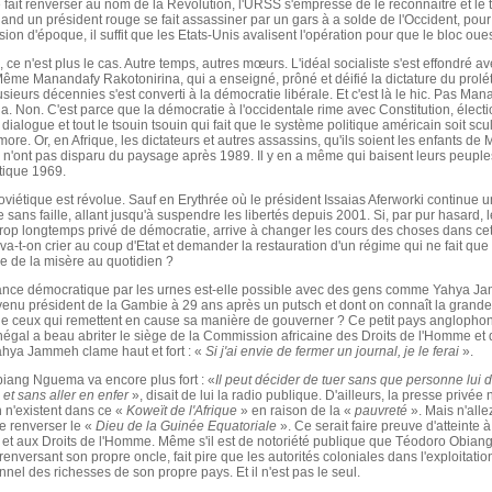
e fait renverser au nom de la Révolution, l'URSS s'empresse de le reconnaître et le t
and un président rouge se fait assassiner par un gars à a solde de l'Occident, pou
ion d'époque, il suffit que les Etats-Unis avalisent l'opération pour que le bloc ouest
, ce n'est plus le cas. Autre temps, autres mœurs. L'idéal socialiste s'est effondré a
Même Manandafy Rakotonirina, qui a enseigné, prôné et déifié la dictature du prolét
sieurs décennies s'est converti à la démocratie libérale. Et c'est là le hic. Pas Ma
a. Non. C'est parce que la démocratie à l'occidentale rime avec Constitution, électi
dialogue et tout le tsouin tsouin qui fait que le système politique américain soit scul
re. Or, en Afrique, les dictateurs et autres assassins, qu'ils soient les enfants de
n'ont pas disparu du paysage après 1989. Il y en a même qui baisent leurs peupl
tique 1969.
viétique est révolue. Sauf en Erythrée où le président Issaias Aferworki continue u
me sans faille, allant jusqu'à suspendre les libertés depuis 2001. Si, par pur hasard, 
trop longtemps privé de démocratie, arrive à changer les cours des choses dans cet
, va-t-on crier au coup d'Etat et demander la restauration d'un régime qui ne fait que
e de la misère au quotidien ?
ance démocratique par les urnes est-elle possible avec des gens comme Yahya J
enu président de la Gambie à 29 ans après un putsch et dont on connaît la grande
 de ceux qui remettent en cause sa manière de gouverner ? Ce petit pays anglopho
égal a beau abriter le siège de la Commission africaine des Droits de l'Homme et
ahya Jammeh clame haut et fort : «
Si j'ai envie de fermer un journal, je le ferai
».
iang Nguema va encore plus fort : «
Il peut décider de tuer sans que personne lu
et sans aller en enfer
», disait de lui la radio publique. D'ailleurs, la presse privée n
n n'existent dans ce «
Koweït de l'Afrique
» en raison de la «
pauvreté
». Mais n'alle
e renverser le «
Dieu de la Guinée Equatoriale
». Ce serait faire preuve d'atteinte à
et aux Droits de l'Homme. Même s'il est de notoriété publique que Téodoro Obiang,
renversant son propre oncle, fait pire que les autorités coloniales dans l'exploitatio
onnel des richesses de son propre pays. Et il n'est pas le seul.