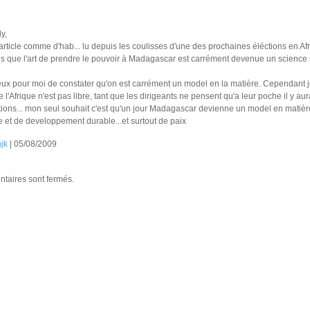
y,
article comme d'hab... lu depuis les coulisses d'une des prochaines éléctions en Af
s que l'art de prendre le pouvoir à Madagascar est carrément devenue un science 
eux pour moi de constater qu'on est carrément un model en la matière. Cependant je
e l'Afrique n'est pas libre, tant que les dirigeants ne pensent qu'a leur poche il y au
tions... mon seul souhait c'est qu'un jour Madagascar devienne un model en matièr
 et de developpement durable...et surtout de paix
hjk
| 05/08/2009
taires sont fermés.