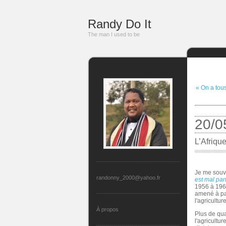
Randy Do It
The man I used to be
« On a tou
20/0
L’Afrique
Je me souvi
randonny_2000@yahoo.fr
est mal par
1956 à 1960
amené à pas
l'agricultu
À propos
Plus de qua
l'agricultur