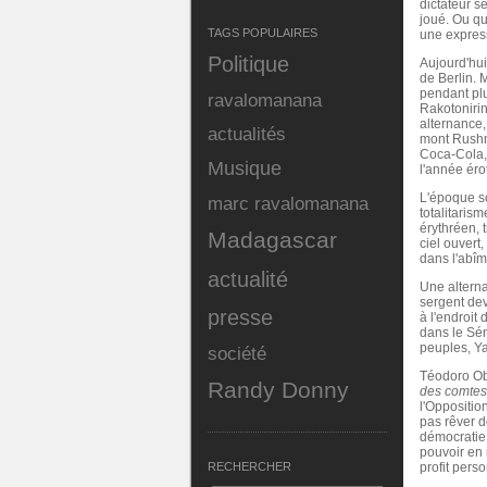
dictateur s
joué. Ou qu
TAGS POPULAIRES
une express
Politique
Aujourd'hui
de Berlin. 
pendant plu
ravalomanana
Rakotonirin
alternance, 
actualités
mont Rushmo
Coca-Cola, 
Musique
l'année éro
L'époque so
marc ravalomanana
totalitaris
érythréen, 
Madagascar
ciel ouvert
dans l'abîm
actualité
Une altern
sergent dev
presse
à l'endroit
dans le Sén
peuples, Y
société
Téodoro Ob
Randy Donny
des comtes 
l'Oppositio
pas rêver d
démocratie 
pouvoir en 
RECHERCHER
profit pers