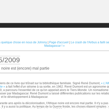
s quelque chose en nous de Johnny
|
Page d'accueil
|
Le crash de l'Airbus a failli s
Madagascar ! »
5/2009
 noire est (encore) mal partie
ens de ce livre qui trônait sur la bibliothèque familiale. Signé René Dumont,
«
L'Af
tie
»
a fait l'effet d'un séisme à sa sortie, en 1962. René Dumont est un agronome qu
, a parcouru l'essentiel de ce qu'on appelait alors le Tiers-Monde. Un nomadisme 
ser par Madagascar. René Dumont a laissé différentes publications sur les relati
re et le développement à Madagascar.
rante ans après la décolonisation, l'Afrique noire est encore mal partie. Il n'y a pas
e. Il y a aussi la politique. Au temps de la Guerre froide, les choses étaient simples 