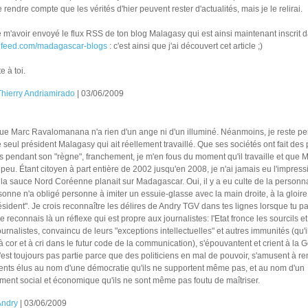
e rendre compte que les vérités d'hier peuvent rester d'actualités, mais je le relirai.
e m'avoir envoyé le flux RSS de ton blog Malagasy qui est ainsi maintenant inscrit 
endfeed.com/madagascar-blogs
: c'est ainsi que j'ai découvert cet article ;)
 à toi.
Thierry Andriamirado
| 03/06/2009
i que Marc Ravalomanana n'a rien d'un ange ni d'un illuminé. Néanmoins, je reste p
e seul président Malagasy qui ait réellement travaillé. Que ses sociétés ont fait des p
s pendant son "règne", franchement, je m'en fous du moment qu'il travaille et que
peu. Étant citoyen à part entière de 2002 jusqu'en 2008, je n'ai jamais eu l'impres
 la sauce Nord Coréenne planait sur Madagascar. Oui, il y a eu culte de la personnal
onne n'a obligé personne à imiter un essuie-glasse avec la main droite, à la gloire 
sident". Je crois reconnaître les délires de Andry TGV dans tes lignes lorsque tu p
Je reconnais là un réflexe qui est propre aux journalistes: l'Etat fronce les sourcils et
journalistes, convaincu de leurs "exceptions intellectuelles" et autres immunités (qu'i
 cor et à cri dans le futur code de la communication), s'épouvantent et crient à la 
'est toujours pas partie parce que des politiciens en mal de pouvoir, s'amusent à r
ents élus au nom d'une démocratie qu'ils ne supportent même pas, et au nom d'un
ent social et économique qu'ils ne sont même pas foutu de maîtriser.
Andry
| 03/06/2009