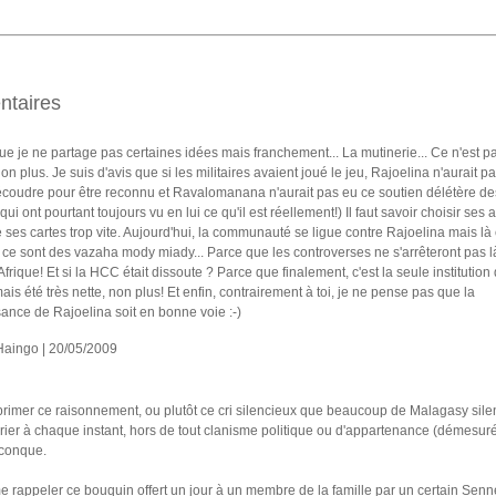
taires
 que je ne partage pas certaines idées mais franchement... La mutinerie... Ce n'est pa
non plus. Je suis d'avis que si les militaires avaient joué le jeu, Rajoelina n'aurait p
écoudre pour être reconnu et Ravalomanana n'aurait pas eu ce soutien délétère de
qui ont pourtant toujours vu en lui ce qu'il est réellement!) Il faut savoir choisir ses a
 ses cartes trop vite. Aujourd'hui, la communauté se ligue contre Rajoelina mais là 
ce sont des vazaha mody miady... Parce que les controverses ne s'arrêteront pas là
'Afrique! Et si la HCC était dissoute ? Parce que finalement, c'est la seule institution 
mais été très nette, non plus! Et enfin, contrairement à toi, je ne pense pas que la
ance de Rajoelina soit en bonne voie :-)
 Haingo | 20/05/2009
primer ce raisonnement, ou plutôt ce cri silencieux que beaucoup de Malagasy sile
rier à chaque instant, hors de tout clanisme politique ou d'appartenance (démesur
lconque.
e rappeler ce bouquin offert un jour à un membre de la famille par un certain Senn