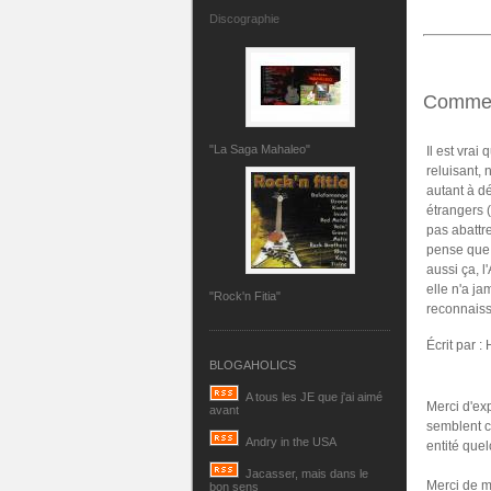
Discographie
Commen
"La Saga Mahaleo"
Il est vrai
reluisant, 
autant à d
étrangers (
pas abattre
pense que 
aussi ça, l
elle n'a ja
"Rock'n Fitia"
reconnaiss
Écrit par :
BLOGAHOLICS
A tous les JE que j'ai aimé
Merci d'ex
avant
semblent c
Andry in the USA
entité que
Jacasser, mais dans le
Merci de m
bon sens