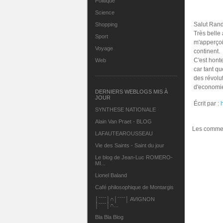
Politique
Science
Salut Rand
Shopping
Très belle 
Sport
m'apperçoi
Voyage
continent.
C'est hont
Web
car tant qu
des révolu
d'economie
DERNIERS WEBLOGS MIS À
JOUR
Écrit par :
SYNTHESE NATIONALE
Alain Van Praet - BLOG
Les commen
LAFAUTEAROUSSEAU
Vie des Saints - Saint du jour
Le blog de Jean-Luc ROMERO-
MI...
Lionel Baland
Café philosophique de Montargis
│ˉˉˉˉ│∩│ˉˉˉˉ│ AVIGNON
│ˉˉˉˉ│∩...
Bla Bla Blog