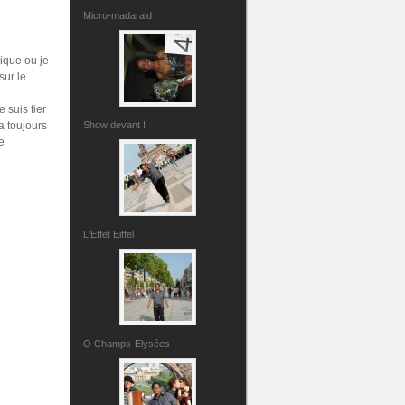
Micro-madaraid
rique ou je
sur le
 suis fier
ra toujours
Show devant !
e
L'Effet Eiffel
O Champs-Elysées !