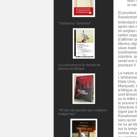
Marc 
la ru
Et pourtant
Ravalomanan
entendant q
"Teôrian'ny Tandrimo"
après des 
en anglais 
rallies org
d'affirmer
Merina olig
slave trade
soulèvement
roturière, 
serait une
La caricature et le dessin de
pourquoi il
presse en Afrique
La nature a
L'amba
ssa
Etats-Unis,
Marquadt, e
d'Afrique d
sont témoins
vu la lettr
le pouvoir 
Directoire m
"45 ans de passion aux couleurs
signé par 
malgaches"
Ravaloman
sans qu'un 
ne lui ait é
sur la temp
remise de 