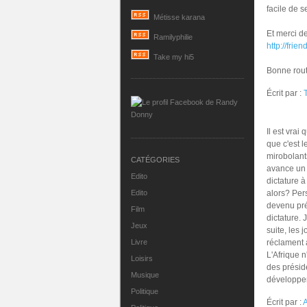
facile de s
Métisse karana
Et merci d
Ramilyphilie
http://fri
Take my hi5
Bonne route
Écrit par :
Il est vra
que c'est l
mirobolant
CATÉGORIES
avance un 
Edito
dictature à
Edito
alors? Pers
devenu pré
Film
dictature. 
Jeux
suite, les 
Livre
réclament à
L'Afrique n
Loisirs
des présid
Musique
développem
Politique
Écrit par :