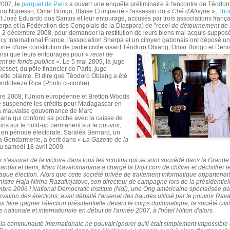
2007, le
parquet de Paris
a ouvert une enquête préliminaire à l'encontre de Téodor
ou Nguesso, Omar Bongo, Blaise Compaoré - l'assassin du «
Ché d'Afrique
»,
Tho
et José Eduardo dos Santos et leur entourage, accusés par trois associations franç
erpa et la Fédération des Congolais de la Diaspora) de "recel
de détournement de 
e 2 décembre 2008, pour demander la restitution de leurs biens mal acquis suppos
y International France, l'association Sherpa et un citoyen gabonais ont déposé u
ortie d'une constitution de partie civile visant Téodoro Obiang, Omar Bongo et Den
nsi que leurs entourages pour «
recel de
nt de fonds publics
». Le 5 mai 2009, la juge
esset, du pôle financier de Paris, juge
ette plainte. Et dire que Téodoro Obiang a été
ndoleeza Rice (Photo ci-contre)
e 2008, l'Union européenne et Bretton Woods
e suspendre les crédits pour Madagascar en
la mauvaise gouvernance de Marc
na qui confond sa poche avec la caisse de
sons sur le hold-up permanent sur le pouvoir,
en période électorale. Saraléa Bernard, un
 la Gendarmerie, a écrit dans «
La Gazette de la
u samedi 18 avril 2009.
 s'assurer de la victoire dans tous les scrutins qui se sont succédé dans la Grande 
andat et demi, Marc Ravalomanana a chargé la Digit.com de chiffrer et déchiffrer le
aque élection. Alors que cette société privée de traitement informatique appartenait
nistre Haja Nirina Razafinjatovo, son directeur de campagne lors de la présidentiel
bre 2006 ! National Democratic Institute (Ndi), une Ong américaine spécialisée d
ervation des élections, avait déballé l'arsenal des fraudes utilisé par le pouvoir R
ui faire gagner l'élection présidentielle devant le corps diplomatique, la société civil
 nationale et internationale en début de l'année 2007, à l'hôtel Hilton d'alors.
, la communauté internationale ne pouvait ignorer qu'il était simplement impossible 