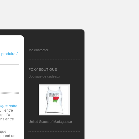
Me contacter
e produire à
FOXY BOUTIQUE
Boutique de cadeaux
rique noire
i, entre
qui l'a
ons entre
United States of Madagascar
 que
: quand un