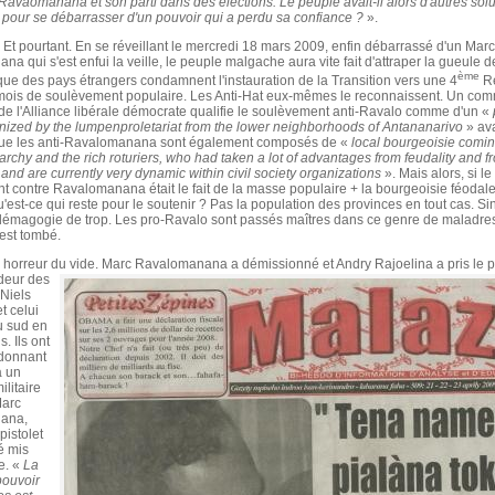
Ravaomanana et son parti dans des élections. Le peuple avait-il alors d'autres sol
e pour se débarrasser d'un pouvoir qui a perdu sa confiance ?
».
. Et pourtant. En se réveillant le mercredi 18 mars 2009, enfin débarrassé d'un Marc
a qui s'est enfui la veille, le peuple malgache aura vite fait d'attraper la gueule d
ème
ue des pays étrangers condamnent l'instauration de la Transition vers une 4
Ré
mois de soulèvement populaire. Les Anti-Hat eux-mêmes le reconnaissent. Un co
de l'Alliance libérale démocrate qualifie le soulèvement anti-Ravalo comme d'un «
anized by the lumpenproletariat from the lower neighborhoods of Antananarivo
» av
 que les anti-Ravalomanana sont également composés de «
local bourgeoisie comin
archy and the rich roturiers, who had taken a lot of advantages from feudality and f
 and are currently very dynamic within civil society organizations
». Mais alors, si le
 contre Ravalomanana était le fait de la masse populaire + la bourgeoisie féodale
qu'est-ce qui reste pour le soutenir ? Pas la population des provinces en tout cas. Si
 démagogie de trop. Les pro-Ravalo sont passés maîtres dans ce genre de maladres
 est tombé.
 horreur du vide. Marc Ravalomanana a démissionné et Andry Rajoelina a pris le p
deur des
 Niels
t celui
u sud en
. Ils ont
e donnant
à un
ilitaire
Marc
ana,
pistolet
té mis
e. «
La
pouvoir