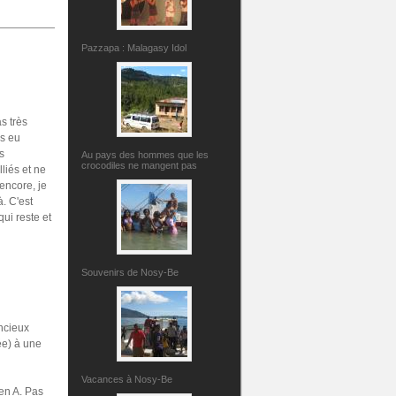
Pazzapa : Malagasy Idol
s très
as eu
s
Au pays des hommes que les
crocodiles ne mangent pas
lliés et ne
encore, je
. C'est
qui reste et
Souvenirs de Nosy-Be
ncieux
ée) à une
Vacances à Nosy-Be
en A. Pas