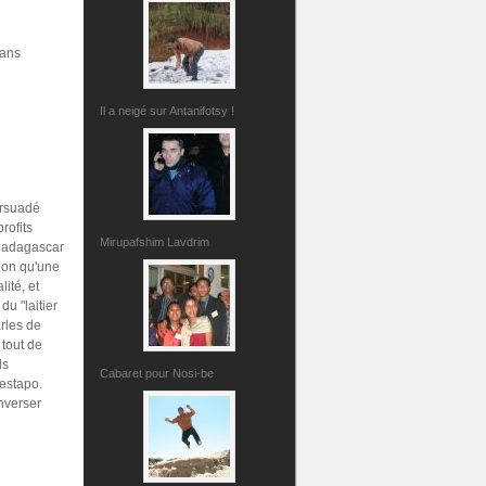
dans
Il a neigé sur Antanifotsy !
ersuadé
rofits
Mirupafshim Lavdrim
 Madagascar
sion qu'une
ité, et
du "laitier
arles de
 tout de
ls
Cabaret pour Nosi-be
Gestapo.
enverser