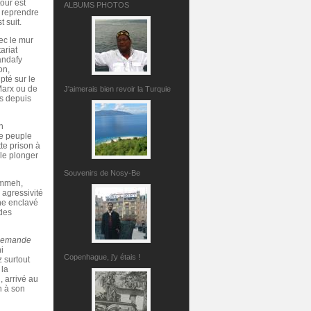
our est
ALBUMS PHOTOS
r reprendre
 suit.
vec le mur
ariat
nandafy
on,
pté sur le
 Marx ou de
J'aimerais bien revoir la Turquie
es depuis
n
le peuple
te prison à
 le plonger
Souvenirs de Nosy-Be
ammeh,
 agressivité
ne enclavé
 des
i demande
i
Copenhague, j'y étais !
z surtout
 la
 arrivé au
n à son