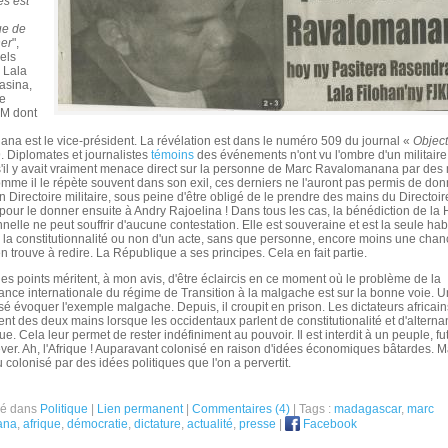
es est
ue de
er
",
iels
 Lala
asina,
de
KM dont
a est le vice-président. La révélation est dans le numéro 509 du journal «
Object
9. Diplomates et journalistes
témoins
des événements n'ont vu l'ombre d'un militaire 
 s'il y avait vraiment menace direct sur la personne de Marc Ravalomanana par des m
omme il le répète souvent dans son exil, ces derniers ne l'auront pas permis de don
n Directoire militaire, sous peine d'être obligé de le prendre des mains du Directoi
pour le donner ensuite à Andry Rajoelina ! Dans tous les cas, la bénédiction de la
nnelle ne peut souffrir d'aucune contestation. Elle est souveraine et est la seule habi
 la constitutionnalité ou non d'un acte, sans que personne, encore moins une chanc
n trouve à redire. La République a ses principes. Cela en fait partie.
s points méritent, à mon avis, d'être éclaircis en ce moment où le problème de la
nce internationale du régime de Transition à la malgache est sur la bonne voie. 
osé évoquer l'exemple malgache. Depuis, il croupit en prison. Les dictateurs africain
nt des deux mains lorsque les occidentaux parlent de constitutionalité et d'altern
e. Cela leur permet de rester indéfiniment au pouvoir. Il est interdit à un peuple, fut
ver. Ah, l'Afrique ! Auparavant colonisé en raison d'idées économiques bâtardes. 
colonisé par des idées politiques que l'on a pervertit.
ié dans
Politique
|
Lien permanent
|
Commentaires (4)
| Tags :
madagascar
,
marc
ana
,
afrique
,
démocratie
,
dictature
,
actualité
,
presse
|
Facebook