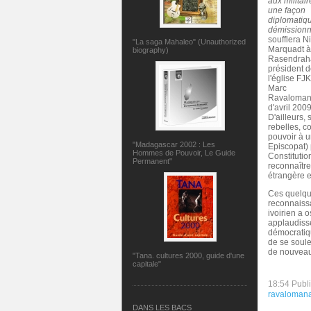
aux militair
une façon
diplomatiq
démissionn
soufflera N
"La saga Mahaleo" (Unauthorized
Marquadt à
biography)
Rasendrah
président 
l'église FJ
Marc
Ravalomanan
d'avril 200
D'ailleurs,
rebelles, c
pouvoir à u
"Madagascar 2002 : Les
Episcopat) 
Hommes de Pouvoir, Le Guide
Constitutio
Permanent"
reconnaître
étrangère e
Ces quelque
reconnaissa
ivoirien a 
applaudisse
démocratiqu
de se soule
de nouveau 
"Tana. cultures 2000, guide d'une
capitale"
18:54 Publ
ravaloman
DANS LES BACS