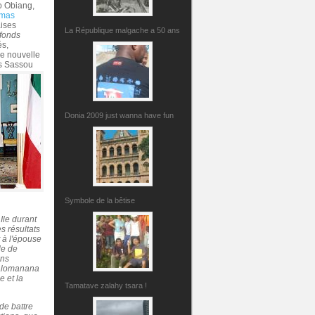
o Obiang,
mas
aises
La République malgache a 50 ans
fonds
és,
ne nouvelle
is Sassou
Donia 2009 just wanna have fun
Symbole de la bêtise
Ile durant
s résultats
 à l'épouse
le de
ans
avalomanana
e et la
Tamatave zalahy tsara !
de battre