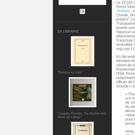
Le 18 juin 
Denis Sass
Sankara
- 
(Survie, Sh
publics
". L
Transparenc
plainte ass
EN LIBRAIRIE
Nguesso ai
détourneme
Françoise D
recevable c
reçu par Co
En décembr
décident d
raison de 
Ravalomana
"Fonoka sy kalo"
l'Etat. Pas
notamment 
officier de
Grande
» d
«
Pour
son m
de ch
du mi
décem
"Jaojoby Eusèbe, Du rhythm and
l'obs
blues au salegy"
pour l
presse
Ainsi