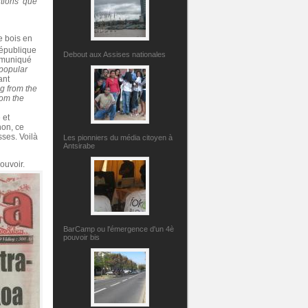
utions que
e bois en
publique
Debout aux Assises nationales
mmuniqué
popular
ant
g from the
rom the
 et
non, ce
ses. Voilà
Les pionniers du média citoyen à
Antsirabe
ouvoir.
BarCamp ou l'émergence d'un 4è
pouvoir bis