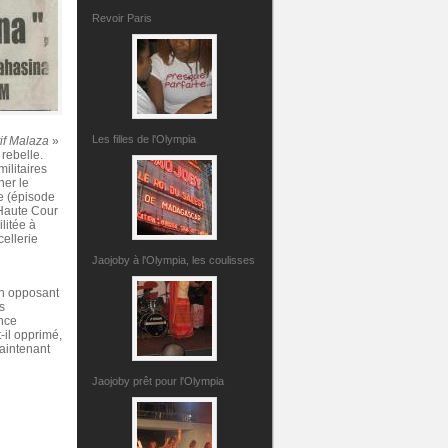
Revoir Paris
Les filles de l'Olympia
if Malaza
»
rebelle.
ilitaires
ner le
re (épisode
 Haute Cour
litée à
ellerie
Jaojoby à l'Olympia, les coulisses
Un opposant
s
ance
-il opprimé,
Maintenant
Jaojoby prêt pour l'Olympia