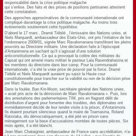
responsabilité dans la crise politique malgache
qui s’enlise. Des faits et des prises de positions partisanes attestent
cette constatation.
Des approches approximatives de la communauté internationale ont
compliqué davantage la crise politique malgache. Au moins trois
événements soutiennent cette hypothèse.
D’abord le 17 mars , Dramé Tiébilé , l’émissaire des Nations unies, et
Niels Marquardt, ambassadeur des Etats-Unis, ont pris l’initiative de lire
l’ordonnance 2009/01, signée Marc Ravalomanana transférant les pleins
pouvoirs au Directoire militaire. Une déclaration faite à l’épiscopat
d’Antanimena en sachant qu’il s’agissait d’une solution
anticonstitutionnelle. Ce qui a provoqué la colère des militaires du
Capsat qui ont amené manu militari le pasteur Lala Rasendrahasina et
les membres du directoire dans leur camp. Pour la communauté
internationale, c’a été la vraie prise de pouvoir par la force. Dramé
Tiébilé et Niels Marquardt auraient pu saisir la Haute cour
constitutionnelle pour trancher sur la validité ou non de la décision prise
par Marc Ravalomanana.
Dans la foulée, Ban Kin-Moon, secrétaire général des Nations unies,
« avait pris acte de la démission de Marc Ravalomanana ». Puis, lors
des arrestations des parlementaires TIM, pris en flagrant délit de
distribution d’argent pour fomenter des troubles, des diplomates ont
immédiatement décidé de leur rendre visite à la prison, d’Antanimora.
Ils étaient pourtant silencieux quand le maire de Toamasina, Roland
Ratsiraka, élu démocratiquement, a été jeté en prison sans
ménagement sur la base d’accusations montées de toutes pièces. Six
mois après, il a été blanchi.
Jean Marc Chataignier, ambassadeur de France sans accréditation, n’a-