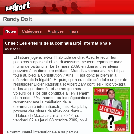
Randy Do It
Notes
Catégories
Archives
Tags
Crise : Les erreurs de la communauté internationale
06/10/2009
L’Histoire jugera, a-t-on l’habitude de dire. Avec le recul, les
passions s’apaisent et les discussions peuvent reprendre avec
moins de partis pris. Le 17 mars 2009, en donnant les pleins
pouvoirs à un directoire militaire, Marc Ravalomanana n’a-t-il pas
foulé au pied la Constitution ? Ainsi, il est donc le premier à
s’écarter de la légalité. Et puis, qui a eu cette idée folle un jour de
ressusciter Didier Ratsiraka et Albert Zafy dont les « lolo vokatra
», les
anges damnés et autres gnomes
voleurs de slips ont contribué à l’enlisement
de la crise ? Au moment où les négociations
reprennent ave la médiation de la
communauté internationale, Eric Ranjalahy
propose des pistes de réflexions dans «
L’Hebdo de Madagascar » n° 0242, du
vendredi 02 au jeudi 08 octobre 2009, pp.4
La communauté internationale a sa part de