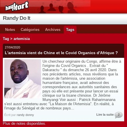
Randy Do It
Notes
Catégories
Archives
Tags
Tag > artemisia
27/04/2020
L'artemisia vient de Chine et le Covid Organics d'Afrique ?
Un chercheur originaire du Congo, affirme être à
l'origine du Covid Organics . Extrait du "
Dakaractu " du dimanche 26 avril 2020. Dans
nos précédents articles, nous révélions que la
maison de l'artémisia, une association
humanitaire française, avait adressé des
correspondances aux autorités sanitaires des
pays où elle est présente pour lancer un essai
clinique sur la tisane chinoise. Dr Jérôme
Munyangi Voir aussi : Patrick Raharimanana
s'est aussi entretenu avec "La Maison de l'Artemisia". En réalité, à
l'image du Sénégal et de nombreux pays...
Lire la suite
2
Écrit par
randy donny
Plus de notes disponibles.