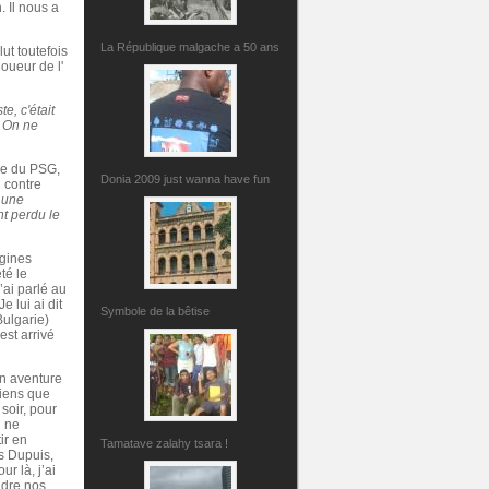
. Il nous a
La République malgache a 50 ans
ut toutefois
oueur de l'
e, c'était
. On ne
ine du PSG,
Donia 2009 just wanna have fun
 contre
 une
nt perdu le
igines
té le
’ai parlé au
e lui ai dit
Symbole de la bêtise
Bulgarie)
est arrivé
on aventure
viens que
soir, pour
i ne
ir en
Tamatave zalahy tsara !
as Dupuis,
r là, j’ai
ndre nos