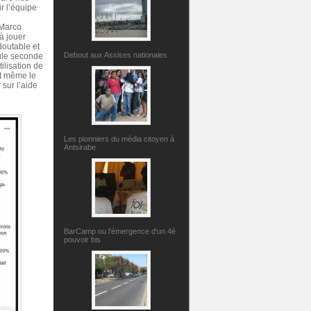
r l’équipe
 Marco
à jouer
outable et
Debout aux Assises nationales
seule seconde
ilisation de
et même le
 sur l’aide
Les pionniers du média citoyen à
Antsirabe
BarCamp ou l'émergence d'un 4è
pouvoir bis