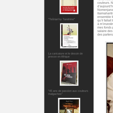
couleurs. N
d’aujourd’h
Nomenjanah
Ilaimaharit
ensemble f
"Teôrian'ny Tandrimo"
qu’il fallai
à m’investi
mes fonds p
salaire des
des partena
La caricature et le dessin de
presse en Afrique
"45 ans de passion aux couleurs
malgaches"