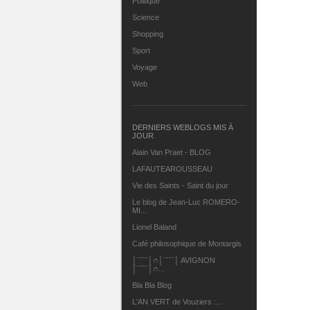
Politique
Science
Shopping
Sport
Voyage
Web
DERNIERS WEBLOGS MIS À
JOUR
Alain Van Praet - BLOG
LAFAUTEAROUSSEAU
Vie des Saints - Saint du jour
Le blog de Jean-Luc ROMERO-
MI...
Lionel Baland
Café philosophique de Montargis
│ˉˉˉˉ│∩│ˉˉˉˉ│ AVIGNON
│ˉˉˉˉ│∩...
Bla Bla Blog
L'AN VERT de Vouziers :...