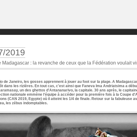
7/2019
 Madagascar : la revanche de ceux que la Fédération voulait vir
io de Janeiro, les gosses apprennent à jouer au foot sur la plage. A Madagascar
tôt dans les rizières. En tout cas, c'est ainsi que Faneva Ima Andriatsima a débu
saramasay, un des ghettos d'Antananarivo, la capitale. 30 ans après, le capitain
ection nationale emmène l'équipe à accéder pour la première fois à la Coupe d'
ions (CAN 2019, Egypte) où il atteint les 1/4 de finale. Retour sur la fabuleuse 
ea, les zébus indomptables.