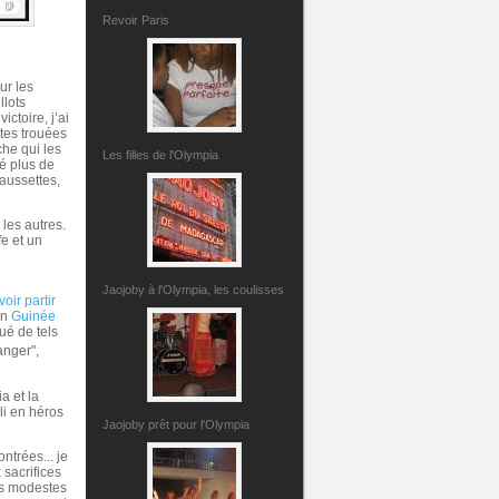
Revoir Paris
ur les
llots
ictoire, j’ai
ttes trouées
che qui les
Les filles de l'Olympia
ré plus de
aussettes,
les autres.
fe et un
Jaojoby à l'Olympia, les coulisses
voir partir
en
Guinée
ué de tels
anger",
a et la
li en héros
Jaojoby prêt pour l'Olympia
ntrées... je
 sacrifices
us modestes