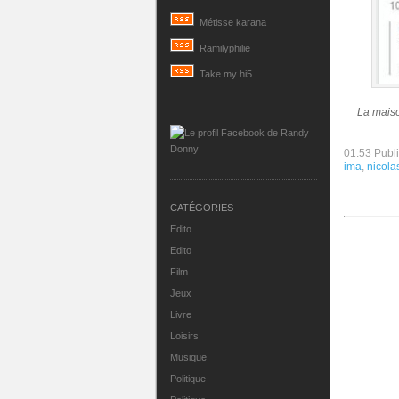
Métisse karana
Ramilyphilie
Take my hi5
La mais
01:53 Publ
ima
,
nicola
CATÉGORIES
Edito
Edito
Film
Jeux
Livre
Loisirs
Musique
Politique