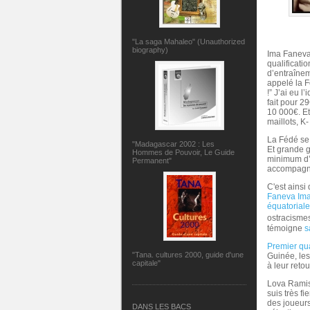
"La saga Mahaleo" (Unauthorized
biography)
Ima Faneva 
qualificati
d’entraîneme
appelé la F
!” J’ai eu 
fait pour 2
10 000€. Et
maillots, K
La Fédé se 
"Madagascar 2002 : Les
Et grande g
Hommes de Pouvoir, Le Guide
minimum d’é
Permanent"
accompagna
C'est ainsi
Faneva Ima,
équatoriale
ostracisme
témoigne
s
Premier qu
"Tana. cultures 2000, guide d'une
Guinée, les
capitale"
à leur reto
Lova Ramisa
suis très f
des joueur
DANS LES BACS