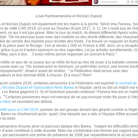
Lova Ramisamanana et Nicolas Dupuis.
et Nicolas Dupuis ont également mis les mains à la poche. Selon Ima Faneva, "po
ons de cette CAN 2019, on joue au Soudan (9 juin 2017, 3- 1). On n’avait pas de mai
nt, ce qui n’est pas grave. Mais le jour du match, ils étaient différents! Après notre v
édé: “On ne peut pas jouer avec des maillots ou des shorts différents, des chausse
l’idée de vendre des maillots pour récolter des fonds. J’ai trouvé un magasin en Autri
9€ la pièce avec le flocage. J’en ai vendu 1 000 en France à 40€, donc on a récupé
 grâce à ça et d’autres sponsors ou des cagnottes, j’ai pu acheter survêtements, ch
- Way, sacs à dos… J’avais même pensé organiser un concert à Paris ".
méfie un peu de ce joueur qui se mêle de tout au lieu de jouer à la baballe comme 
ueule avec ça. "On voulait avoir le minimum, un petit hôtel correct, une bonne bouf
quipements", disait-il avant de révéler : " la Fédération était venue avec des
teurs et leur donnait 400€ à chacun. Et à nous? Rien".
 qu'en octobre 2018, certaines personnes à la Fédération ont exprimé
le souhait de 
 Nicolas Dupuis et l'association Alefa Barea
si l'équipe perd ou fait un match nul 
. Les Barea gagnent (1- 0) et l'aventure pouvait continuer ! Faneva Ima est un habit
"
s.
Certaines personnes nous ont menacé de ne pas envoyer notre fils jouer à l’étr
a mère
en racontant ses débuts.
alifié pour la CAN 2019
, premier de son groupe devant des géants comme la Nigéri
 Bares ne s'inclineront qu'en quart. Une épopée qui a valu à l'équipe d'être accueil
ur au pays.
manana résume ainsi ce parcours épique des Barea : "malgré les difficultés renco
ier d’avoir contribué à cette réussite. Mais ma contribution est minime par rapport aux
s, qui percevaient une prime de présence de 100€ par rassemblement là où les pl