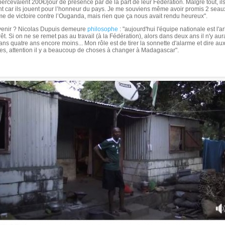
percevaient 200€/jour de présence par de la part de leur Fédération. Malgré tout, il
nt car ils jouent pour l’honneur du pays. Je me souviens même avoir promis 2 sea
 de victoire contre l’Ouganda, mais rien que ça nous avait rendu heureux".
avenir ? Nicolas Dupuis demeure
philosophe
: "aujourd'hui l'équipe nationale est l'a
rêt. Si on ne se remet pas au travail (à la Fédération), alors dans deux ans il n'y aur
ans quatre ans encore moins... Mon rôle est de tirer la sonnette d'alarme et dire au
es, attention il y a beaucoup de choses à changer à Madagascar".