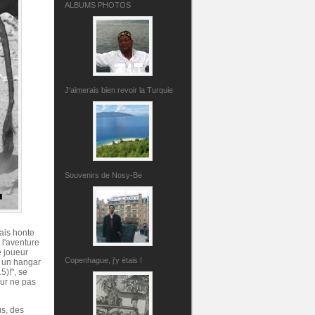
ALBUMS PHOTOS
J'aimerais bien revoir la Turquie
Souvenirs de Nosy-Be
vais honte
l'aventure
 joueur
Copenhague, j'y étais !
s un hangar
5)!", se
our ne pas
us, des