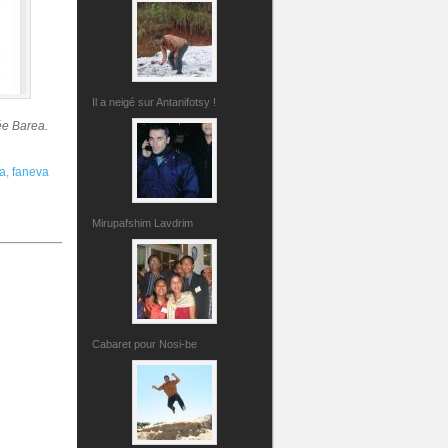
Il a neigé sur Antanifotsy !
ée Barea.
a
,
faneva
Mirupafshim Lavdrim
Cabaret pour Nosi-be