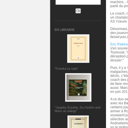
machins... 
parlé du pr
Le coach, c
un champion
AS Yzeure (
Désormais, 
EN LIBRAIRIE
des joueurs
faisait pas
Eric Rabes
s'en souvie
Toulouse, "
déception p
dossier.
"
Puis, il y a
"Fonoka sy kalo"
malgaches,
déclic, c’é
coach des jo
de faire re
aussi. Marc
en juin 201
A ce duo se
avec les Ba
certains jo
"Jaojoby Eusèbe, Du rhythm and
arriver à R
blues au salegy"
voulaient pa
sélection a
Andriatsima
vu la motiv