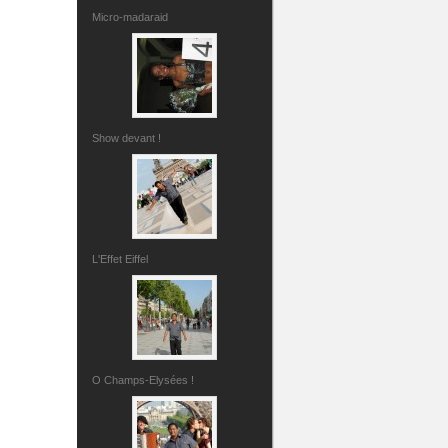
Micro-madaraid
Show devant !
L'Effet Eiffel
O Champs-Elysées !