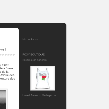
Me contacter
er !
FOXY BOUTIQUE
Boutique de cadeaux
, c'est
té à 5 ans,
e de la
Afrique des
aventure des
United States of Madagascar