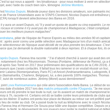
C'est lui qui nous a appelé - les binationaux - pour nous motiver à venir en sélection
ojet, avec l'aide du coach bien sûr», témoigne
Jérôme Mombris
.
'est
Nicolas Dupuis
. Modeste joueur dans les divisions amateurs, son palmarès incl
 de France Universitaire avec le STAPS Clermont, Nicolas Dupuis est entraîneur-j
CFA) lorsqu'il devient sélectionneur des Barea en 2016.
il y aura un avant Dupuis, où "
il y avait un quota de quatre ou cinq expatriés. Le rest
 locaux et comme il n'y avait pas de championnat à Madagascar, c'était compliqué
 jouer les meilleurs joueurs malgaches".
andratana
, pilier de l'équipe de France Espoirs au milieu des années 90 et capita
nt : après avoir connu une petite sélection avec Madagascar lors d'un match amical
le sélectionneur de l'époque avait décidé de ne plus prendre les binationaux
.
C'est
arce que j'ai demandé la double nationalité à deux reprises. Et à chaque fois, ils o
l'après Dupuis
. Faneva Ima raconte : "J’ai d’abord cherché à savoir qui avait des or
 notamment chez les Réunionnais. Thomas (Fontaine, défenseur de Reims), ça a é
tait après Sao Tomé en 2017 (tour préliminaire des qualifications de la CAN 2019). J
ueurs que j’avais contactés. Il fallait tous les ramener si on voulait réussir un truc. J
venir Lalaina (Nomenjanahary, Paris FC) et Anicet (Andrianantenaina, Ludogorets, 
o (Ilaimaharitra, Charleroi, Belgique), lui, a des parents 100% malgaches. Thomas 
7, suivi de nombreux autres. Jérémy (Morel) aussi dernièrement".
 joint
Lova Ramisamanana
qui crée alors l'association Alefa Barea. Le début de s
rea date d'octobre 2017 lors des
matchs préparatifs contre l'Ouganda
. "Je me sou
ueurs ont dû prendre le taxi toute la nuit, car ils avaient un match de championnat le 
oissy à 7h, raconte-t-il. Certains ont dû se battre contre leurs présidents de clubs qu
s les libérer. D’autres ont perdu leur place de titulaire au retour car ont préféré part
u lieu de rester au club. On a passé toute la nuit au téléphone avec le coach Nicol
 Faneva Ima et Hermann De Souza pour bâtir une équipe compétitive. Depuis ce jou
ation, la fierté, le dévouement de nos joueurs pour porter le maillot national et défe