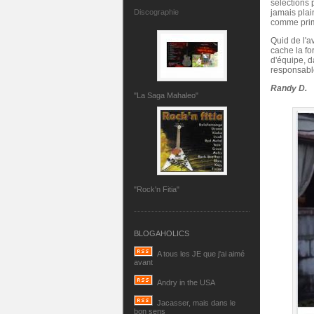
sélections 
jamais plai
Discographie
comme prime
Quid de l'
cache la fo
d'équipe, d
responsabl
Randy D.
"La Saga Mahaleo"
"Rock'n Fitia"
BLOGAHOLICS
A tous les JE que j'ai aimé
avant
Andry in the USA
Jacasser, mais dans le
bon sens