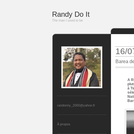
Randy Do It
The man I used to be
16/0
Barea de
A R
plu
à T
sél
Nat
Bar
randonny_2000@yahoo.fr
À propos