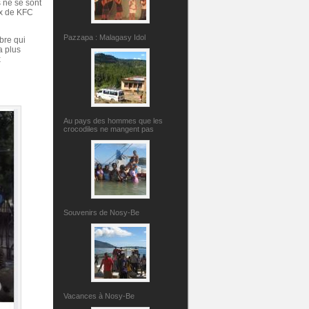
s ne se sont
ux de KFC
Pazzapa : Malagasy Idol
rbre qui
a plus
x
Au pays des hommes que les
crocodiles ne mangent pas
Souvenirs de Nosy-Be
Vacances à Nosy-Be