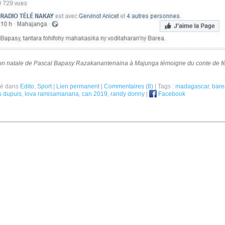
on natale de
Pascal Bapasy Razakanantenaina
à Majunga témoigne du conte de f
ié dans
Edito
,
Sport
|
Lien permanent
|
Commentaires (8)
| Tags :
madagascar
,
bare
s dupuis
,
lova ramisamanana
,
can 2019
,
randy donny
|
Facebook