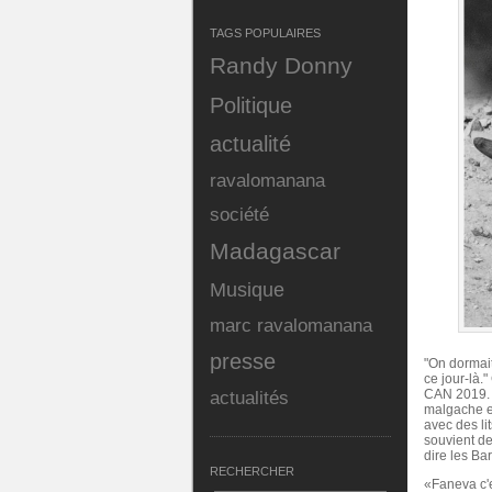
TAGS POPULAIRES
Randy Donny
Politique
actualité
ravalomanana
société
Madagascar
Musique
marc ravalomanana
presse
"On dormait
ce jour-là.
CAN 2019. 
actualités
malgache e
avec des li
souvient d
dire les Ba
RECHERCHER
«Faneva c'e