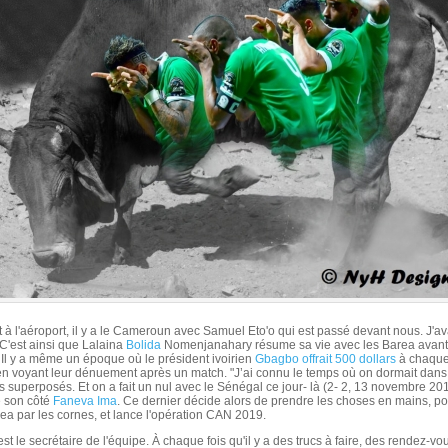
 à l'aéroport, il y a le Cameroun avec Samuel Eto'o qui est passé devant nous. J'a
" C'est ainsi que Lalaina
Bolida
Nomenjanahary résume sa vie avec les Barea avant 
Il y a même un époque où le président ivoirien
Gbagbo offrait 500 dollars
à chaque
n voyant leur dénuement après un match. "J’ai connu le temps où on dormait dan
ts superposés. Et on a fait un nul avec le Sénégal ce jour- là (2- 2, 13 novembre 201
e son côté
Faneva Ima
. Ce dernier décide alors de prendre les choses en mains, p
rea par les cornes, et lance l'opération CAN 2019.
st le secrétaire de l'équipe. À chaque fois qu'il y a des trucs à faire, des rendez-vo