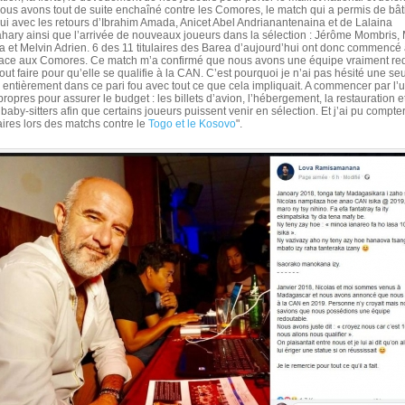
ous avons tout de suite enchaîné contre les Comores, le match qui a permis de bâti
ui avec les retours d’Ibrahim Amada, Anicet Abel Andrianantenaina et de Lalaina
ary ainsi que l’arrivée de nouveaux joueurs dans la sélection : Jérôme Mombris,
ra et Melvin Adrien. 6 des 11 titulaires des Barea d’aujourd’hui ont donc commencé 
ace aux Comores. Ce match m’a confirmé que nous avons une équipe vraiment red
t tout faire pour qu’elle se qualifie à la CAN. C’est pourquoi je n’ai pas hésité une 
r entièrement dans ce pari fou avec tout ce que cela impliquait. A commencer par l’ut
ropres pour assurer le budget : les billets d’avion, l’hébergement, la restauration 
 baby-sitters afin que certains joueurs puissent venir en sélection. Et j’ai pu compter
ires lors des matchs contre le
Togo et le Kosovo
".