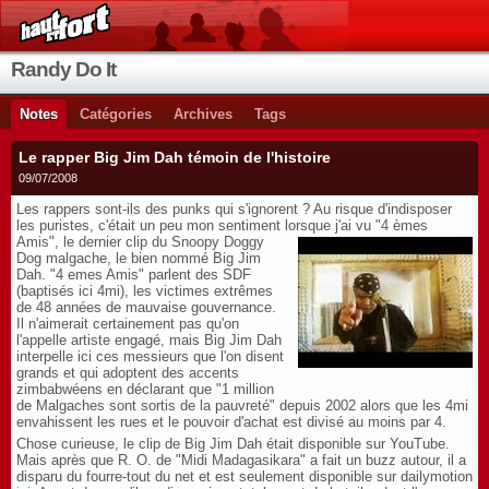
Randy Do It
Notes
Catégories
Archives
Tags
Le rapper Big Jim Dah témoin de l'histoire
09/07/2008
Les rappers sont-ils des punks qui s'ignorent ? Au risque d'indisposer
les puristes, c'était un peu mon sentiment lorsque j'ai vu
"4 èmes
Amis", le dernier clip du Snoopy Doggy
Dog malgache, le bien nommé Big Jim
Dah. "4 emes Amis" parlent des SDF
(baptisés ici 4mi), les victimes extrêmes
de 48 années de mauvaise gouvernance.
Il n'aimerait certainement pas qu'on
l'appelle artiste engagé, mais Big Jim Dah
interpelle ici ces messieurs que l'on disent
grands et qui adoptent des accents
zimbabwéens en déclarant que "1 million
de Malgaches sont sortis de la pauvreté" depuis 2002 alors que les 4mi
envahissent les rues et le pouvoir d'achat est divisé au moins par 4.
Chose curieuse, le clip de Big Jim Dah était disponible sur YouTube.
Mais après que R. O. de "Midi Madagasikara" a fait un buzz autour, il a
disparu du fourre-tout du net et est seulement disponible sur dailymotion