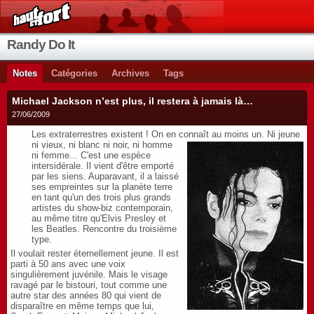
Randy Do It
Notes
Catégories
Archives
Tags
Michael Jackson n’est plus, il restera à jamais là…
27/06/2009
Les extraterrestres existent ! On en connaît au moins un. Ni jeune
ni
vieux, ni blanc ni noir, ni homme
ni femme... C'est une espèce
intersidérale. Il vient d'être emporté
par les siens. Auparavant, il a laissé
ses empreintes sur la planète terre
en tant qu'un des trois plus grands
artistes du show-biz contemporain,
au même titre qu'Elvis Presley et
les Beatles. Rencontre du troisième
type.
Il voulait rester éternellement jeune. Il est
parti à 50 ans avec une voix
singulièrement juvénile. Mais le visage
ravagé par le bistouri, tout comme une
autre star des années 80 qui vient de
disparaître en même temps que lui,