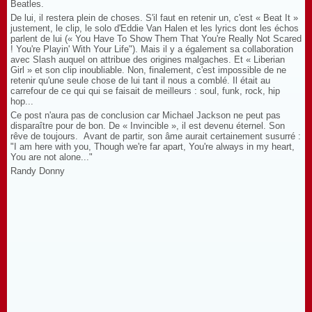
Beatles.
De lui, il restera plein de choses. S'il faut en retenir un, c'est « Beat It »
justement, le clip, le solo d'Eddie Van Halen et les lyrics dont les échos
parlent de lui (« You Have To Show Them That You're Really Not Scared
! You're Playin' With Your Life"). Mais il y a également sa collaboration
avec Slash auquel on attribue des origines malgaches. Et « Liberian
Girl » et son clip inoubliable. Non, finalement, c'est impossible de ne
retenir qu'une seule chose de lui tant il nous a comblé. Il était au
carrefour de ce qui qui se faisait de meilleurs : soul, funk, rock, hip
hop...
Ce post n'aura pas de conclusion car Michael Jackson ne peut pas
disparaître pour de bon. De « Invincible », il est devenu éternel. Son
rêve de toujours. Avant de partir, son âme aurait certainement susurré :
"I am here with you, Though we're far apart, You're always in my heart,
You are not alone..."
Randy Donny