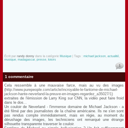
Écrit par
randy donny
dans la catégorie
Musique
| Tags :
michael jackson
,
actualité
,
musique
,
madagascar
,
presse
,
loisirs
1
1 commentaire
Cela ressemble à une mauvaise farce, mais au vu des images
(
http://www.purepeople.com/article/incroyable-le-fantome-de-michael-
jackson-hante-neverland-la-preuve-en-images-regardez_a35027/1)
extraites de l'émission de Larry King sur CNN, la vidéo peut faire froid
dans le dos...
Un couloir de Neverland - l'immense domaine de Michael Jackson - a
été filmé par des journalistes de la chaîne américaine. Ils ne s'en sont
pas rendus compte immédiatement, mais en régie, au moment du
dérushage des images, les techniciens ont remarqué une étrange
silhouette transparente traverser le couloir.