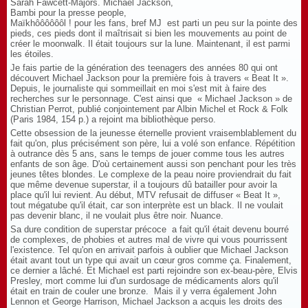
Sarah Fawcett-Majors. Michael Jackson,
Bambi pour la presse people,
Maïkhôôôôôôl ! pour les fans, bref MJ est parti un peu sur la pointe des
pieds, ces pieds dont il maîtrisait si bien les mouvements au point de
créer le moonwalk. Il était toujours sur la lune. Maintenant, il est parmi
les étoiles.
Je fais partie de la génération des teenagers des années 80 qui ont
découvert Michael Jackson pour la première fois à travers « Beat It ».
Depuis, le journaliste qui sommeillait en moi s'est mit à faire des
recherches sur le personnage. C'est ainsi que « Michael Jackson » de
Christian Perrot, publié conjointement par Albin Michel et Rock & Folk
(Paris 1984, 154 p.) a rejoint ma bibliothèque perso.
Cette obsession de la jeunesse éternelle provient vraisemblablement du
fait qu'on, plus précisément son père, lui a volé son enfance. Répétition
à outrance dès 5 ans, sans le temps de jouer comme tous les autres
enfants de son âge. D'où certainement aussi son penchant pour les très
jeunes têtes blondes. Le complexe de la peau noire proviendrait du fait
que même devenue superstar, il a toujours dû batailler pour avoir la
place qu'il lui revient. Au début, MTV refusait de diffuser « Beat It »,
tout mégatube qu'il était, car son interprète est un black. Il ne voulait
pas devenir blanc, il ne voulait plus être noir. Nuance.
Sa dure condition de superstar précoce a fait qu'il était devenu bourré
de complexes, de phobies et autres mal de vivre qui vous pourrissent
l'existence. Tel qu'on en arrivait parfois à oublier que Michael Jackson
était avant tout un type qui avait un cœur gros comme ça. Finalement,
ce dernier a lâché. Et Michael est parti rejoindre son ex-beau-père, Elvis
Presley, mort comme lui d'un surdosage de médicaments alors qu'il
était en train de couler une bronze. Mais il y verra également John
Lennon et George Harrison, Michael Jackson a acquis les droits des