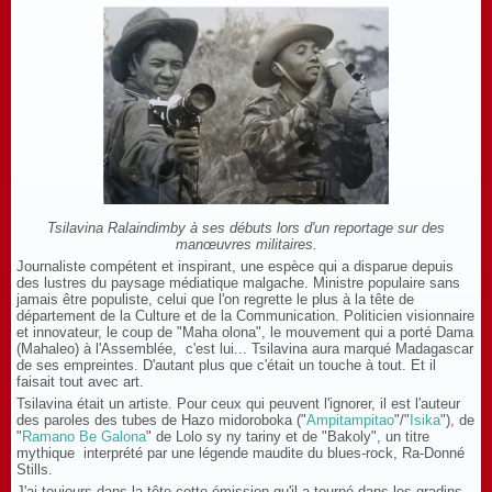
Tsilavina Ralaindimby à ses débuts lors d'un reportage sur des
manœuvres militaires.
Journaliste compétent et inspirant, une espèce qui a disparue depuis
des lustres du paysage médiatique malgache. Ministre populaire sans
jamais être populiste, celui que l'on regrette le plus à la tête de
département de la Culture et de la Communication. Politicien visionnaire
et innovateur, le coup de "Maha olona", le mouvement qui a porté Dama
(Mahaleo) à l'Assemblée, c'est lui... Tsilavina aura marqué Madagascar
de ses empreintes. D'autant plus que c'était un touche à tout. Et il
faisait tout avec art.
Tsilavina était un artiste. Pour ceux qui peuvent l'ignorer, il est l'auteur
des paroles des tubes de Hazo midoroboka ("
Ampitampitao
"/"
Isika
"), de
"
Ramano Be Galona
" de Lolo sy ny tariny et de "Bakoly", un titre
mythique interprété par une légende maudite du blues-rock, Ra-Donné
Stills.
J'ai toujours dans la tête cette émission qu'il a tourné dans les gradins