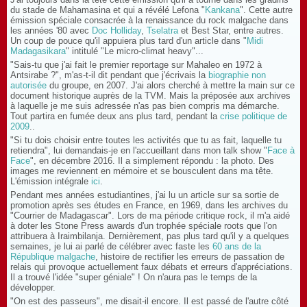
du stade de Mahamasina et qui a révélé Lefona "
Kankana
". Cette autre
émission spéciale consacrée à la renaissance du rock malgache dans
les années '80 avec
Doc Holliday
,
Tselatra
et Best Star, entre autres.
Un coup de pouce qu'il appuiera plus tard d'un article dans "
Midi
Madagasikara
" intitulé "Le micro-climat heavy"...
"Sais-tu que j'ai fait le premier reportage sur Mahaleo en 1972 à
Antsirabe ?", m'as-t-il dit pendant que j'écrivais la
biographie non
autorisée
du groupe, en 2007. J'ai alors cherché à mettre la main sur ce
document historique auprès de la TVM. Mais la préposée aux archives
à laquelle je me suis adressée n'as pas bien compris ma démarche.
Tout partira en fumée deux ans plus tard, pendant la
crise politique de
2009
..
"Si tu dois choisir entre toutes les activités que tu as fait, laquelle tu
retiendra", lui demandais-je en l'accueillant dans mon talk show "
Face à
Face
", en décembre 2016. Il a simplement répondu : la photo. Des
images me reviennent en mémoire et se bousculent dans ma tête.
L'émission intégrale
ici
.
Pendant mes années estudiantines, j'ai lu un article sur sa sortie de
promotion après ses études en France, en 1969, dans les archives du
"Courrier de Madagascar". Lors de ma période critique rock, il m'a aidé
à doter les Stone Press awards d'un trophée spéciale roots que l'on
attribuera à Iraimbilanja. Dernièrement, pas plus tard qu'il y a quelques
semaines, je lui ai parlé de célébrer avec faste les
60 ans de la
République malgache
, histoire de rectifier les erreurs de passation de
relais qui provoque actuellement faux débats et erreurs d'appréciations.
Il a trouvé l'idée "super géniale" ! On n'aura pas le temps de la
développer.
"On est des passeurs", me disait-il encore. Il est passé de l'autre côté