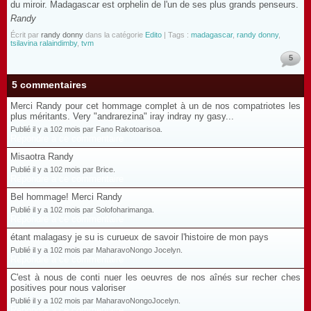
du miroir. Madagascar est orphelin de l'un de ses plus grands penseurs.
Randy
Écrit par
randy donny
dans la catégorie
Edito
| Tags :
madagascar
,
randy donny
,
tsilavina ralaindimby
,
tvm
5
5 commentaires
Merci Randy pour cet hommage complet à un de nos compatriotes les
plus méritants. Very "andrarezina" iray indray ny gasy...
Publié il y a 102 mois par Fano Rakotoarisoa.
Répondre à ce commentaire
Misaotra Randy
Publié il y a 102 mois par Brice.
Répondre à ce commentaire
Bel hommage! Merci Randy
Publié il y a 102 mois par Solofoharimanga.
Répondre à ce commentaire
étant malagasy je su is curueux de savoir l'histoire de mon pays
Publié il y a 102 mois par MaharavoNongo Jocelyn.
Répondre à ce commentaire
C'est à nous de conti nuer les oeuvres de nos aînés sur recher ches
positives pour nous valoriser
Publié il y a 102 mois par MaharavoNongoJocelyn.
Répondre à ce commentaire