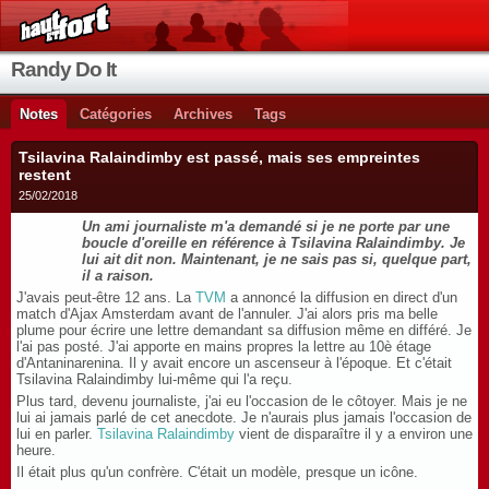
Randy Do It
Notes
Catégories
Archives
Tags
Tsilavina Ralaindimby est passé, mais ses empreintes
restent
25/02/2018
Un ami journaliste m'a demandé si je ne porte par une
boucle d'oreille en référence à Tsilavina Ralaindimby. Je
lui ait dit non. Maintenant, je ne sais pas si, quelque part,
il a raison.
J'avais peut-être 12 ans. La
TVM
a annoncé la diffusion en direct d'un
match d'Ajax Amsterdam avant de l'annuler. J'ai alors pris ma belle
plume pour écrire une lettre demandant sa diffusion même en différé. Je
l'ai pas posté. J'ai apporte en mains propres la lettre au 10è étage
d'Antaninarenina. Il y avait encore un ascenseur à l'époque. Et c'était
Tsilavina Ralaindimby lui-même qui l'a reçu.
Plus tard, devenu journaliste, j'ai eu l'occasion de le côtoyer. Mais je ne
lui ai jamais parlé de cet anecdote. Je n'aurais plus jamais l'occasion de
lui en parler.
Tsilavina Ralaindimby
vient de disparaître il y a environ une
heure.
Il était plus qu'un confrère. C'était un modèle, presque un icône.