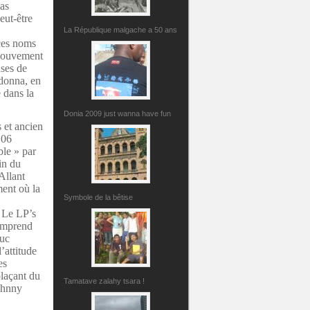
pas
eut-être
La République malgache a 50 ans
 ces noms
 mouvement
uses de
adonna, en
 dans la
Donia 2009 just wanna have fun
 et ancien
 06
ble » par
in du
Allant
ent où la
Symbole de la bêtise
.
Le LP’s
omprend
uc
’attitude
es
laçant du
Tamatave zalahy tsara !
Johnny