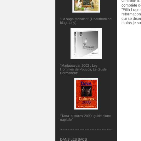
véritable t
complète de
"Filth Lucr
reformatio
qui se dise
"La saga Mahaleo" (Unauthorized
biography)
moins je s
"Madagascar 2002 : Les
Hommes de Pouvoir, Le Guide
Permanent"
"Tana. cultures 2000, guide d'une
capitale"
DANS LES BACS