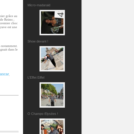
Micro-madaraid
nier grâce au
 de Reims ;
 premier choc
grave est une
Show devant !
ns notamment.
gnait dans le
ascar
,
L'Effet Eiffel
O Champs-Elysées !