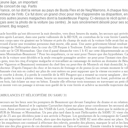
 jeune âge, un important
e concert de rap. Partis
France, on lui doit la venue au pays de Busta Flex et de Neg'Marrons. A chaque fois,
primeur de l'info. Ce fut donc un grand choc pour moi d'apprendre sa disparition, 
rois autres jeunes malgaches dont la basketteuse Papisy. Ci-dessus le récit qu'en a
nçais avec la photo de la voiture (au centre). Je suis sincèrement désolé pour ses s
ement. Big respect.
ctacle horrible qu'ont découvert la nuit dernière, vers deux heures du matin, les secours qui arrivè
tres après Larrazet, dans une partie vallonnée de la RD 928, en contrebas de la voie ferrée Castels
x corps sans vie gisaient sur le bitume et près du champ de maïs où la voiture folle avait fini s
cercueil d'acier une troisième personne était morte, elle aussi. Une autre grièvement blessé rendrait 
terrissage de l'hélicoptère dans la cour du CH Purpan à Toulouse. Enfin une cinquième dans un état
vacuée sur le CH Montauban. Que s'est-il passé dimanche vers 1 h 45 sur cette départementale au 
 sens Montauban-Beaumont ? Pour les enquêteurs, ce ne sont pour l'heure que des hypothèses. Ca
s de la voiture sont décédés et la seule rescapée-passagère arrière- ne peut pour l'instant rien dir
s gens, tous les cinq d'origine malgache et travaillant au ramassage de melons au domaine de Bén
re Vigueron et Beaumont) rentraient du chef-lieu ou peut-être de Montech où était domicilié, le 
ducteur. D'après l'impact du choc et les traces de freinage et de pneus (à un certain moment le vé
chaussée s'est mis en crabe) sur plus de cent mètres on peut supposer que la vitesse excessive a surp
ne courbe à droite, il a perdu le contrôle de la 405 Peugeot qui a entamé sa course sanglante , dev
lle quitte la route à pleine vitesse, heurte un morceau de parapet, franchit un fossé, pulvérise un
en bois, fait éclater un mur en béton. Ensuite elle effectue trois tonneaux en traversant un petit 
 monte vers un passage à niveau non gardé de la voie ferrée et achève sa mortelle trajectoire 
.
AMBULANCES ET HÉLICOPTÈRE DU SAMU 31
secours sur les lieux sont les pompiers de Beaumont qui devant l'ampleur du drame et en relation
commandant Rastoul et le capitaine Currutchet étaient sur place pour coordonner les secours) ale
cours. Ainsi arrivent sur place des VSAB de Lavit, Castelsarrasin, Montech ainsi que le médecin p
UR de Moissac et Montauban. Un peu plus tard dans la nuit l'hélicoptère du SAMU 31 vient che
é de 25 ans qui décédera juste à son arrivée à Purpan. Les gendarmes de la compagnie de Castels
ace un important service d'ordre, alors que des équipes de la DDE 82 sont elles aussi sur place. To
r les enquêteurs ont continué à effectuer des relevés, prendre des photos, marquer le sol et les lie
ière une des plus graves de ces dernières années en Tarn-et-Garonne. Ensuite viendra le temps des 