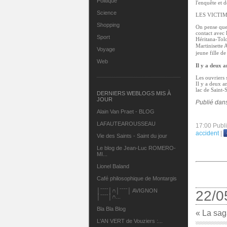
Politique
l'enquête et 
Science
LES VICTIM
Shopping
On pense que 
contact avec 
Sport
Héritana-Tolo
Martinisette 
Voyage
jeune fille d
Web
Il y a deux 
Les ouvriers
Il y a deux a
lac de Saint-
DERNIERS WEBLOGS MIS À
JOUR
Publié dan
Alain Van Praet - BLOG
LAFAUTEAROUSSEAU
17:00 Publ
accident
|
Vie des Saints - Saint du jour
Le blog de Jean-Luc ROMERO-
MI...
Lionel Baland
Café philosophique de Montargis
│ˉˉˉˉ│∩│ˉˉˉˉ│ AVIGNON
22/0
│ˉˉˉˉ│∩...
Bla Bla Blog
« La sa
L'AN VERT de Vouziers :...