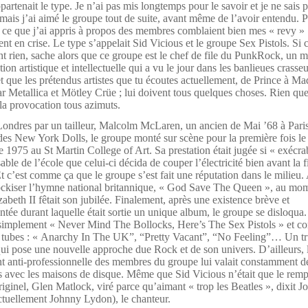
artenait le type. Je n’ai pas mis longtemps pour le savoir et je ne sais 
mais j’ai aimé le groupe tout de suite, avant même de l’avoir entendu. P
 ce que j’ai appris à propos des membres comblaient bien mes « revy »
nt en crise. Le type s’appelait Sid Vicious et le groupe Sex Pistols. Si
ent rien, sache alors que ce groupe est le chef de file du PunkRock, un
ion artistique et intellectuelle qui a vu le jour dans les banlieues crasse
t que les prétendus artistes que tu écoutes actuellement, de Prince à M
ar Metallica et Mötley Crüe ; lui doivent tous quelques choses. Rien que
la provocation tous azimuts.
ondres par un tailleur, Malcolm McLaren, un ancien de Mai ’68 à Paris
es New York Dolls, le groupe monté sur scène pour la première fois le
1975 au St Martin College of Art. Sa prestation était jugée si « exécra
able de l’école que celui-ci décida de couper l’électricité bien avant la f
t c’est comme ça que le groupe s’est fait une réputation dans le milieu. 
ockiser l’hymne national britannique, « God Save The Queen », au mom
abeth II fêtait son jubilée. Finalement, après une existence brève et
ée durant laquelle était sortie un unique album, le groupe se disloqua
e simplement
« Never Mind The Bollocks, Here’s The Sex Pistols » et c
s tubes : « Anarchy In The UK”, “Pretty Vacant”, “No Feeling”…
Un tr
qui pose une nouvelle approche due Rock et de son univers. D’ailleurs, l
t anti-professionnelle des membres du groupe lui valait constamment d
 avec les maisons de disque. Même que Sid Vicious n’était que le remp
riginel, Glen Matlock, viré parce qu’aimant « trop les Beatles », dixit 
ctuellement Johnny Lydon), le chanteur.