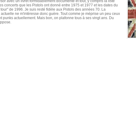
résor avec un livret formidablement documenté et tout, y compris la liste
s concerts que les Pistols ont donné entre 1975 et 1977 et les dates du
e tour" de 1996. Je suis resté fidèle aux Pistols des années 70. La
n actuelle ne m'intéresse donc guère. Tout comme je méprise un peu ceux
nt punks actuellement. Mais bon, on plafonne tous à ses vingt ans. Du
uppose.