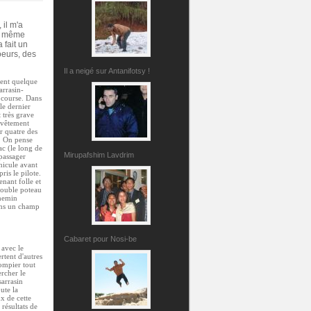
 il m'a
en même
 fait un
oeurs, des
Il a neigé sur Antanifotsy !
rent quelque
arrasin-
a course. Dans
le dernier
 très grave
revêtement
r quatre des
e. On pense
ac (le long de
Mirupafshim Lavdrim
passager
hicule avant
ris le pilote.
enant folle et
 double poteau
chemin
dans un champ
Cabaret pour Nosi-be
 avec le
rtent d'autres
ompier tout
rcher le
arrasin
ute la
ux de cette
résultats de