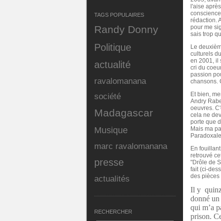
l'aise aprè
conscience 
TAGS POPULAIRES
rédaction. 
Randy Donny
pour me sig
sais trop qu
Politique
Le deuxièm
culturels d
en 2001, il
actualité
cri du coeu
passion pou
ravalomanana
chansons. C
Et bien, me
société
Andry Rabeh
oeuvres. C'
Madagascar
cela ne dev
porte que d
Musique
Mais ma pas
Paradoxale
marc ravalomanana
En fouillan
retrouvé cet
presse
"Drôle de Se
fait (ci-de
des pièces 
actualités
Il y
quinz
donné un
qui m’a p
RECHERCHER
prison. C