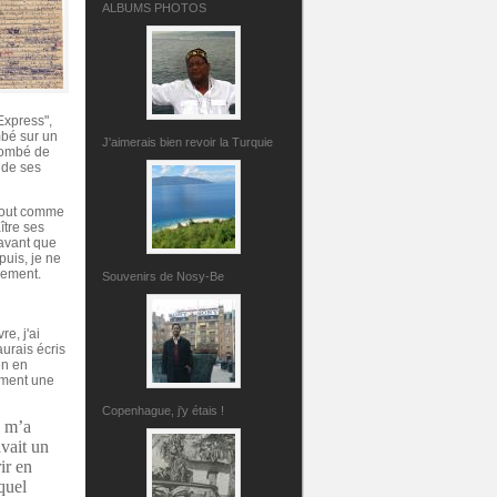
ALBUMS PHOTOS
Express",
mbé sur un
J'aimerais bien revoir la Turquie
 tombé de
 de ses
 tout comme
ître ses
 avant que
puis, je ne
èrement.
Souvenirs de Nosy-Be
e, j'ai
aurais écris
en en
lement une
Copenhague, j'y étais !
e m’a
avait un
ir en
quel