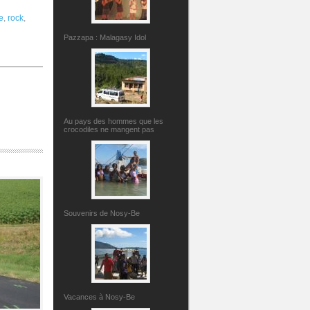
e
,
rock
,
Pazzapa : Malagasy Idol
Au pays des hommes que les
crocodiles ne mangent pas
Souvenirs de Nosy-Be
Vacances à Nosy-Be