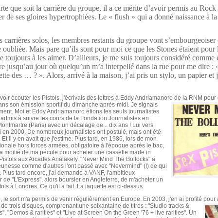
te que soit la carrière du groupe, il a ce mérite d’avoir permis au Rock
er de ses gloires hypertrophiées. Le « flush » qui a donné naissance à 
s carrières solos, les membres restants du groupe vont s’embourgeoiser e
oubliée. Mais pare qu’ils sont pour moi ce que les Stones étaient pour l
e toujours à les aimer. D’ailleurs, je me suis toujours considéré comme é
tre jusqu’au jour où quelqu’un m’a interpellé dans la rue pour me dire : «
ette des … ? ». Alors, arrivé à la maison, j’ai pris un stylo, un papier et j’
voir écouter les Pistols, j'écrivais des lettres à Eddy Andriamanoro de la RNM pour 
dans
son émission sportif du dimanche après-midi. Je signais
ment. Moi et Eddy Andriamanoro étions les seuls journalistes
dmis à suivre les cours de la Fondation Journalistes en
ontmartre (Paris) avec un décalage de... dix ans ! Lui vers
 en 2000. De nombreux journalistes ont postulé, mais ont été
 Et il y en avait que j'estime. Plus tard, en 1986, lors de mon
ionale hors forces armées, obligatoire à l'époque après le bac,
 la moitié de ma pécule pour acheter une cassette made in
istols aux Arcades Analakely. "Never Mind The Bollocks" a
unesse comme d'autres l'ont passé avec "Nevermind" (!) de qui
 Plus tard encore, j'ai demandé à VANF, l'ambitieux
 de "L'Express", alors boursier en Angleterre, de m'acheter un
ols à Londres. Ce qu'il a fait. La jaquette est ci-dessus.
 le sort m'a permis de venir régulièrement en Europe. En 2003, j'en ai profité
pour 
de trois disques, comprenant une soixantaine de titres : "Studio tracks &
", "Demos & rarities" et "Live at Screen On the Green '76 + live rarities". Un