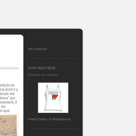
Me contacter
FOXY BOUTIQUE
Boutique de cadeaux
article ne
i écrit il y
l'envie me
ikara" qui
ivement, il
s du
 ce que
United States of Madagascar