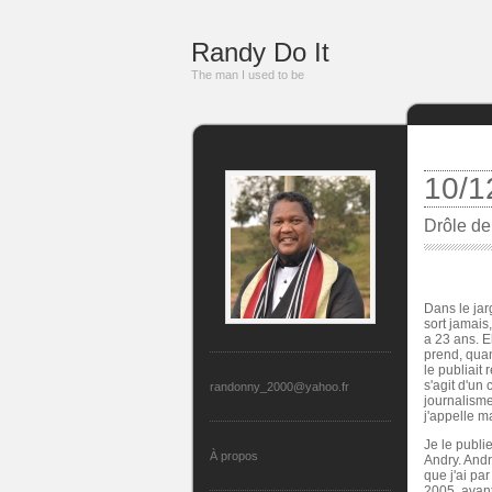
Randy Do It
The man I used to be
10/1
Drôle de
Dans le jar
sort jamais,
a 23 ans. E
prend, quand
le publiait 
s'agit d'un
randonny_2000@yahoo.fr
journalisme.
j'appelle m
Je le publi
À propos
Andry. Andr
que j'ai pa
2005, avant