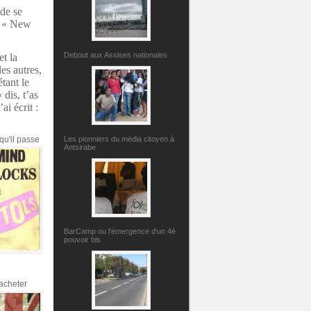
 de se
la « New
Debout aux Assises nationales
t la
es autres,
tant le
 dis, t’as
ai écrit :
qu'il passe
Les pionniers du média citoyen à
Antsirabe
BarCamp ou l'émergence d'un 4è
pouvoir bis
acheter