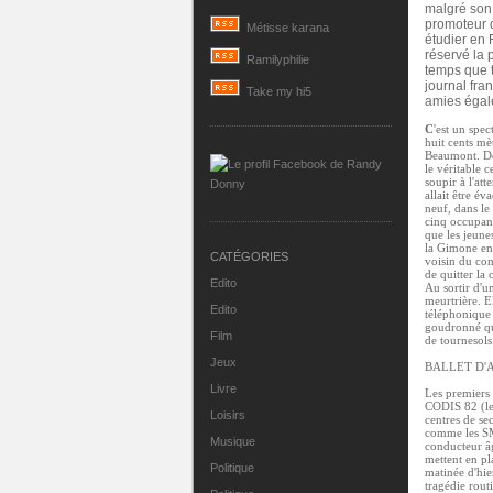
malgré son
promoteur d
Métisse karana
étudier en 
réservé la 
Ramilyphilie
temps que t
journal fra
Take my hi5
amies égal
C
'est un spe
huit cents mè
Beaumont. Deu
le véritable 
soupir à l'at
allait être é
neuf, dans le
cinq occupant
que les jeune
la Gimone ent
CATÉGORIES
voisin du con
de quitter la 
Edito
Au sortir d'u
meurtrière. E
Edito
téléphonique 
goudronné qui
Film
de tournesols
Jeux
BALLET D'
Livre
Les premiers 
CODIS 82 (le 
Loisirs
centres de se
comme les SM
Musique
conducteur âg
mettent en pl
Politique
matinée d'hie
tragédie rout