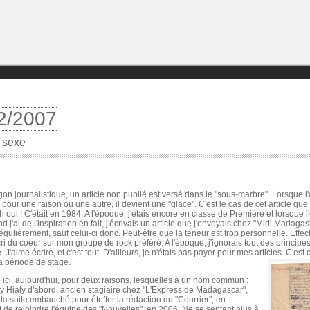
2/2007
 sexe
gon journalistique, un article non publié est versé dans le "sous-marbre". Lorsque l'
 pour une raison ou une autre, il devient une "glace". C'est le cas de cet article que j'a
h oui ! C'était en 1984. A l'époque, j'étais encore en classe de Première et lorsque 
 j'ai de l'inspiration en fait, j'écrivais un article que j'envoyais chez "Midi Madagas
régulièrement, sauf celui-ci donc. Peut-être que la teneur est trop personnelle. Effect
 cri du coeur sur mon groupe de rock préféré. A l'époque, j'ignorais tout des principe
 J'aime écrire, et c'est tout. D'ailleurs, je n'étais pas payer pour mes articles. C'est
a période de stage.
e ici, aujourd'hui, pour deux raisons, lesquelles à un nom commun :
y Hialy d'abord, ancien stagiaire chez "L'Express de Madagascar",
r la suite embauché pour étoffer la rédaction du "Courrier", en
 de rejoindre l'équipe des "Nouvelles", en 2006. Ne se sentant plus à