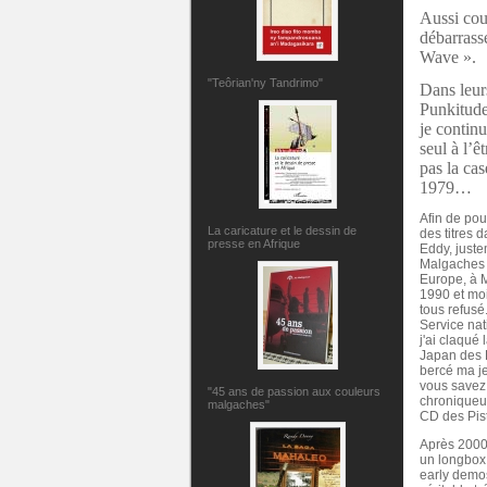
Aussi cour
débarrass
Wave ».
"Teôrian'ny Tandrimo"
Dans leur
Punkitude 
je continu
seul à l’ê
pas la cas
1979…
Afin de pou
La caricature et le dessin de
des titres 
presse en Afrique
Eddy, juste
Malgaches a
Europe, à M
1990 et moi
tous refusé.
Service nat
j'ai claqué
Japan des P
bercé ma je
vous savez.
"45 ans de passion aux couleurs
chroniqueur
malgaches"
CD des Pist
Après 2000,
un longbox 
early demos