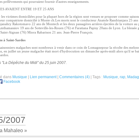
des prélèvements qui pourraient fournir d'autres enseignements.
ES AVAIENT ENTRE 19 ET 25 ANS
les victimes domiciliées pour la plupart hors de la région sont venues se proposer comme saison
leur compatriote domicilié à Monte ch.Les morts sont le conducteur Anatole Randrianjara 25 ans
janahry Rakotomavo 22 ans de Montech et les deux passagères arrières éjectées de la voiture au
Amthamassiov 19 ans de Sotteville-les-Rouen (76) et Faratiana Papisy 20ans de Lyon.
La blessée 
e Saint-Aignan (76) Miora Rabarison 21 ans.
Jean-Pierre François.
ans à Saint-Sardos
 saisonniers malgaches sont nombreux à venir dans ce coin de Lomagnepour la récolte des melo
ns, en juillet un jeune malgache était mort d'hydrocution un dimanche après-midi alors qu'il se bai
Sardos.
s "La Dépêche du Midi" du 25 juin 2007.
ié dans
Musique
|
Lien permanent
|
Commentaires (4)
| Tags :
Musique
,
rap
,
Madag
Facebook
5/2007
ga Mahaleo »