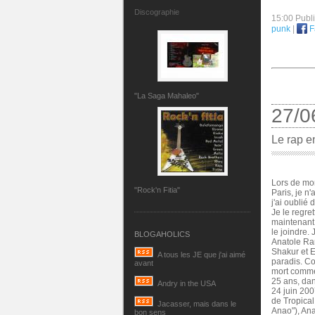
Discographie
15:00 Publ
punk
|
F
"La Saga Mahaleo"
27/0
Le rap e
Lors de mo
"Rock'n Fitia"
Paris, je n'
j'ai oublié
Je le regre
maintenant 
le joindre. 
BLOGAHOLICS
Anatole Ran
Shakur et 
A tous les JE que j'ai aimé
paradis. C
avant
mort comme 
25 ans, dan
Andry in the USA
24 juin 20
de Tropica
Jacasser, mais dans le
Anao"), Ana
bon sens