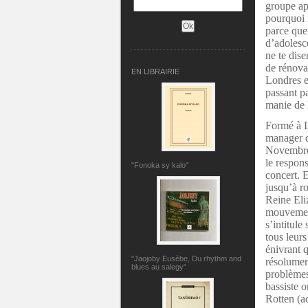
groupe app
pourquoi 
parce que
d’adolesce
ne te dis
de rénovat
EN LIBRAIRIE
Londres e
passant p
manie de 
Formé à L
manager d
Novembre 
le respons
"Fonoka sy kalo"
concert. E
jusqu’à r
Reine Eliz
mouvement
s’intitul
tous leur
énivrant 
"Jaojoby Eusèbe, Du rhythm and
résolumen
blues au salegy"
problèmes
bassiste o
Rotten (a