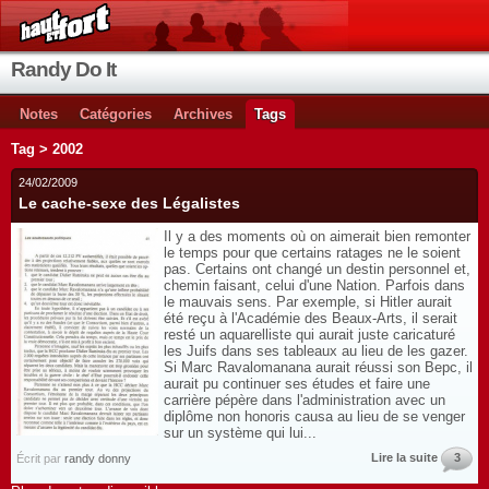
Randy Do It
Notes
Catégories
Archives
Tags
Tag > 2002
24/02/2009
Le cache-sexe des Légalistes
Il y a des moments où on aimerait bien remonter
le temps pour que certains ratages ne le soient
pas. Certains ont changé un destin personnel et,
chemin faisant, celui d'une Nation. Parfois dans
le mauvais sens. Par exemple, si Hitler aurait
été reçu à l'Académie des Beaux-Arts, il serait
resté un aquarelliste qui aurait juste caricaturé
les Juifs dans ses tableaux au lieu de les gazer.
Si Marc Ravalomanana aurait réussi son Bepc, il
aurait pu continuer ses études et faire une
carrière pépère dans l'administration avec un
diplôme non honoris causa au lieu de se venger
sur un système qui lui...
Lire la suite
3
Écrit par
randy donny