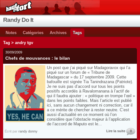
Randy Do It
Notes
Catégories
Archives
Tags
Tag > andry tgv
30/09/2009
Chefs de mouvances : le bilan
Un post que j’ai piqué sur Madagoravox qui l’a
piqué sur un forum de « Tribune de
Madagascar » du 17 septembre 2009. Cette
bafouille est signée Tia Tanindrazana (Patriote).
Je ne suis pas d’accord sur tous les points
positifs accordés à Ravalomanana à l’actif de
qui il faudra ajouter : « politique en trompe l’œil »
dans les points faibles. Mais l’article est publié
ici, sans aucun changement ni correction, car il
a ce mérite de chercher à rester neutre. C’est
aussi d’actualité en ce moment où l’on
considère que l’obstacle majeur à l’application
de l’accord de Maputo est le...
Lire la suite
0
Écrit par
randy donny