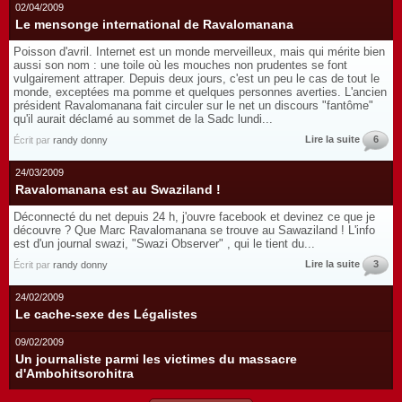
02/04/2009
Le mensonge international de Ravalomanana
Poisson d'avril. Internet est un monde merveilleux, mais qui mérite bien
aussi son nom : une toile où les mouches non prudentes se font
vulgairement attraper. Depuis deux jours, c'est un peu le cas de tout le
monde, exceptées ma pomme et quelques personnes averties. L'ancien
président Ravalomanana fait circuler sur le net un discours "fantôme"
qu'il aurait déclamé au sommet de la Sadc lundi...
Lire la suite
6
Écrit par
randy donny
24/03/2009
Ravalomanana est au Swaziland !
Déconnecté du net depuis 24 h, j'ouvre facebook et devinez ce que je
découvre ? Que Marc Ravalomanana se trouve au Sawaziland ! L'info
est d'un journal swazi, "Swazi Observer" , qui le tient du...
Lire la suite
3
Écrit par
randy donny
24/02/2009
Le cache-sexe des Légalistes
09/02/2009
Un journaliste parmi les victimes du massacre
d'Ambohitsorohitra