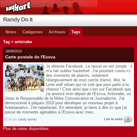
Randy Do It
Notes
Catégories
Archives
Tags
Tag > antsirabe
18/08/2010
Carte postale de l'Essva
Je déteste Facebook. La raison en est simple : il
m'a fait oublier hautetfort. J'ai pourtant connu ici
des moments de plaisirs, notament
l'élargissement de mon cercle d'amis. Moi, le
Lone wolf urbain qui ne sort que pour partir à la
chasse ! C'est ainsi que c'est sur Facebook que
j'ai anoncé mon départ de l'Essva, Antsirabe, où
j'étais le Responsable de la filière Comunication et Journalisme. J'ai
démissionné à pâques 2010 pour déveloper un nouveau projet à
Antananarivo. J'en reparlerais. En attendant, je tiens à dire ici que j'ai
passé de moments agréables à l'Essva avec mes...
Lire la suite
2
Écrit par
randy donny
Plus de notes disponibles.