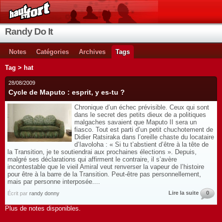
Randy Do It
Notes
Catégories
Archives
Tags
Tag > hat
28/08/2009
Cycle de Maputo : esprit, y es-tu ?
Chronique d’un échec prévisible. Ceux qui sont
dans le secret des petits dieux de a politiques
malgaches savaient que Maputo II sera un
fiasco. Tout est parti d’un petit chuchotement de
Didier Ratsiraka dans l’oreille chaste du locataire
d’Iavoloha : « Si tu t’abstient d’être à la tête de
la Transition, je te soutiendrai aux prochaines élections ». Depuis,
malgré ses déclarations qui affirment le contraire, il s’avère
incontestable que le vieil Amiral veut renverser la vapeur de l’histoire
pour être à la barre de la Transition. Peut-être pas personnellement,
mais par personne interposée....
Lire la suite
0
Écrit par
randy donny
Plus de notes disponibles.