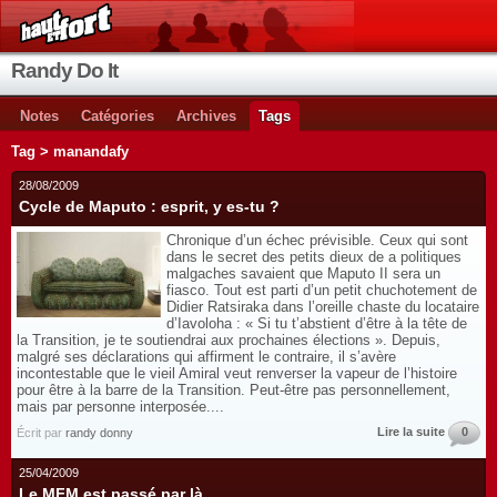
Randy Do It
Notes
Catégories
Archives
Tags
Tag > manandafy
28/08/2009
Cycle de Maputo : esprit, y es-tu ?
Chronique d’un échec prévisible. Ceux qui sont
dans le secret des petits dieux de a politiques
malgaches savaient que Maputo II sera un
fiasco. Tout est parti d’un petit chuchotement de
Didier Ratsiraka dans l’oreille chaste du locataire
d’Iavoloha : « Si tu t’abstient d’être à la tête de
la Transition, je te soutiendrai aux prochaines élections ». Depuis,
malgré ses déclarations qui affirment le contraire, il s’avère
incontestable que le vieil Amiral veut renverser la vapeur de l’histoire
pour être à la barre de la Transition. Peut-être pas personnellement,
mais par personne interposée....
Lire la suite
0
Écrit par
randy donny
25/04/2009
Le MFM est passé par là