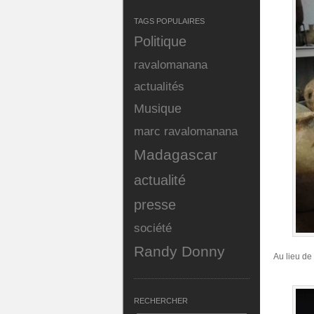
TAGS POPULAIRES
Politique
ravalomanana
actualités
Musique
marc ravalomanana
Madagascar
actualité
presse
société
Randy Donny
Au lieu de 
RECHERCHER