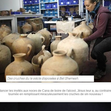
tancer les invités aux noces de Cana de boire de l'alcool, Jésus leur a, au contraire
tournée en remplissant miraculeusement les cruches de vin nouveau !