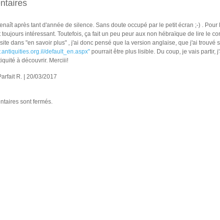
taires
renaît après tant d'année de silence. Sans doute occupé par le petit écran ;-) . Pour l'
t toujours intéressant. Toutefois, ça fait un peu peur aux non hébraïque de lire le c
 site dans "en savoir plus" , j'ai donc pensé que la version anglaise, que j'ai trouvé 
.antiquities.org.il/default_en.aspx"
pourrait être plus lisible. Du coup, je vais partir, j
iquité à découvrir. Merciii!
 Parfait R. | 20/03/2017
taires sont fermés.