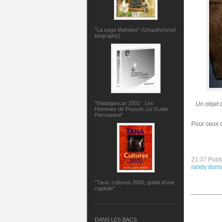
"La saga Mahaleo" (Unauthorized
biography)
"Madagascar 2002 : Les
Un objet q
Hommes de Pouvoir, Le Guide
Permanent"
Pour ceux q
21:37 Publ
randy donn
"Tana. cultures 2000, guide d'une
capitale"
DANS LES BACS