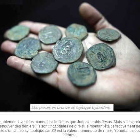
bablement avec des monnaies similaires que Judas a trahis Jésus. Mais si les ar
etrouver des deniers, ils sont incapables de dire si le montant était effectivement de 
uste d'un chiffre symbolique car
30
est la valeur numérique de יהודה, Yéhudah, « Judas » en
hébreu
.