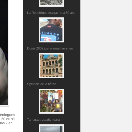
La République malgache a 50 ans
Donia 2009 just wanna have fun
Symbole de la bêtise
chéologues
30 ou s'il
Tamatave zalahy tsara !