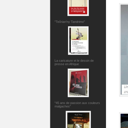
"Teôrian'ny Tandrimo"
La caricature et le dessin de
presse en Afrique
"45 ans de passion aux couleurs
malgaches"