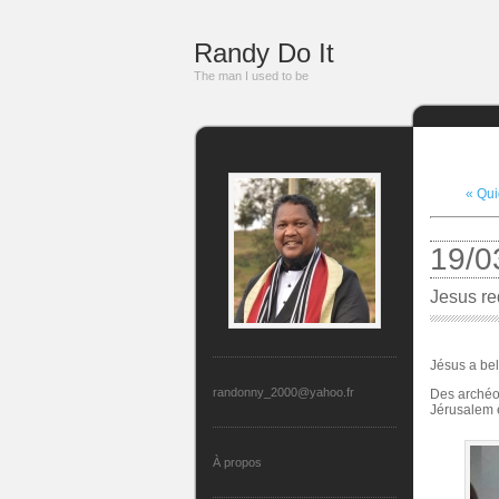
Randy Do It
The man I used to be
« Qui
19/0
Jesus re
Jésus a bel 
randonny_2000@yahoo.fr
Des archéol
Jérusalem et
À propos