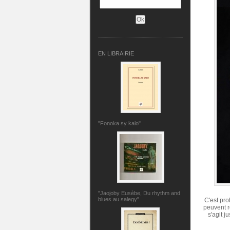
EN LIBRAIRIE
"Fonoka sy kalo"
"Jaojoby Eusèbe, Du rhythm and
blues au salegy"
C'est pro
peuvent r
s'agit j