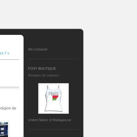
Me contacter
es ? »
FOXY BOUTIQUE
Boutique de cadeaux
 région de
United States of Madagascar