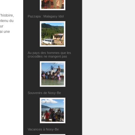
histoire,
Pazzapa : Malagasy Idol
ontenu du
sur
'ai une
Au pays des hommes que les
crocodiles ne mangent pas
Souvenirs de Nosy-Be
Vacances à Nosy-Be