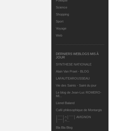
Politique
Science
Shopping
Sport
Voyage
Web
DERNIERS WEBLOGS MIS À
JOUR
SYNTHESE NATIONALE
Alain Van Praet - BLOG
LAFAUTEAROUSSEAU
Vie des Saints - Saint du jour
Le blog de Jean-Luc ROMERO-
MI...
Lionel Baland
Café philosophique de Montargis
│ˉˉˉˉ│∩│ˉˉˉˉ│ AVIGNON
│ˉˉˉˉ│∩...
Bla Bla Blog