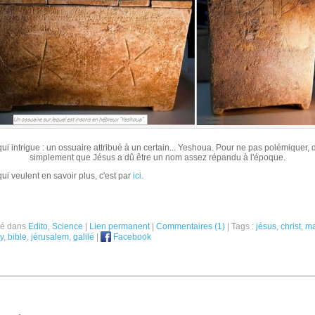
ui intrigue : un ossuaire attribué à un certain... Yeshoua. Pour ne pas polémiquer, 
simplement que Jésus a dû être un nom assez répandu à l'époque.
ui veulent en savoir plus, c'est par
ici
.
ié dans
Edito
,
Science
|
Lien permanent
|
Commentaires (1)
| Tags :
jésus
,
christ
,
ma
y
,
bible
,
jérusalem
,
galilé
|
Facebook