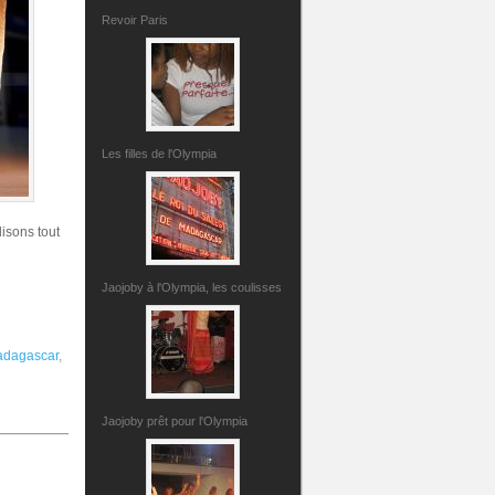
Revoir Paris
Les filles de l'Olympia
disons tout
Jaojoby à l'Olympia, les coulisses
dagascar
,
Jaojoby prêt pour l'Olympia