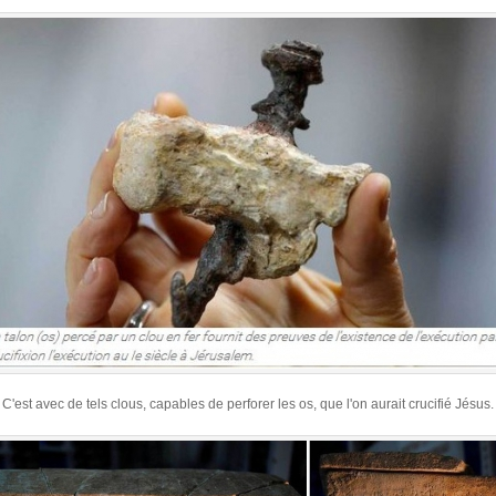
C'est avec de tels clous, capables de perforer les os, que l'on aurait crucifié Jésus.