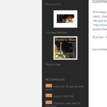
Commen
Discographie
Et le blog 
merci, c'es
site que tu
"
http://www
tonne d'ant
"La Saga Mahaleo"
Écrit par :
Les commen
"Rock'n Fitia"
BLOGAHOLICS
A tous les JE que j'ai aimé
avant
Andry in the USA
Jacasser, mais dans le
bon sens