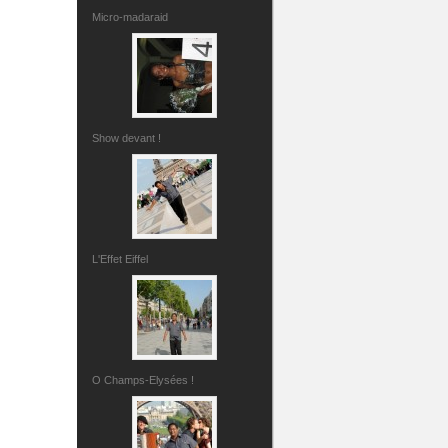
Micro-madaraid
Show devant !
L'Effet Eiffel
O Champs-Elysées !