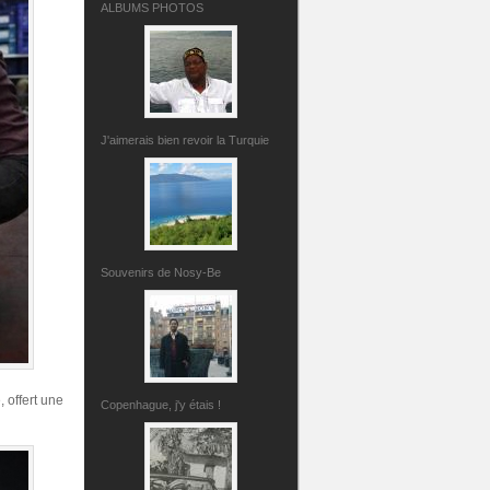
ALBUMS PHOTOS
J'aimerais bien revoir la Turquie
Souvenirs de Nosy-Be
, offert une
Copenhague, j'y étais !