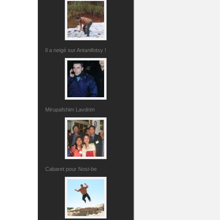
Il a neigé sur Antanifotsy !
Mirupafshim Lavdrim
Cabaret pour Nosi-be