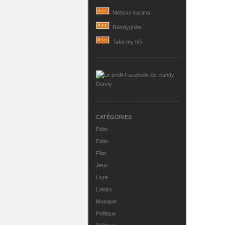
Métisse karana
Ramilyphilie
Take my hi5
CATÉGORIES
Edito
Edito
Film
Jeux
Livre
Loisirs
Musique
Politique