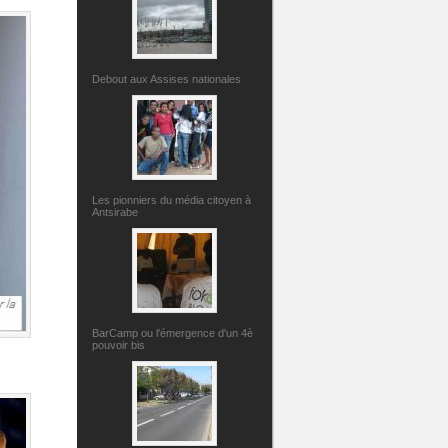
Debout aux Assises nationales
Les pionniers du média citoyen à
Antsirabe
BarCamp ou l'émergence d'un 4è
pouvoir bis