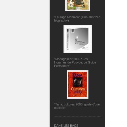
"La saga Mahaleo" (Unauthorized
biography)
"Madagascar 2002 : Les
Hommes de Pouvoir, Le Guide
Permanent"
"Tana. cultures 2000, guide d'une
capitale"
DANS LES BACS