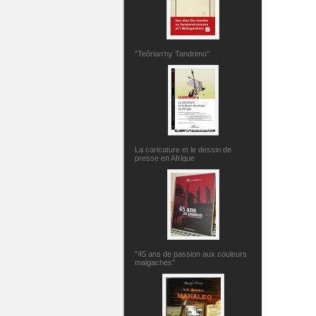
"Teôrian'ny Tandrimo"
La caricature et le dessin de
presse en Afrique
"45 ans de passion aux couleurs
malgaches"