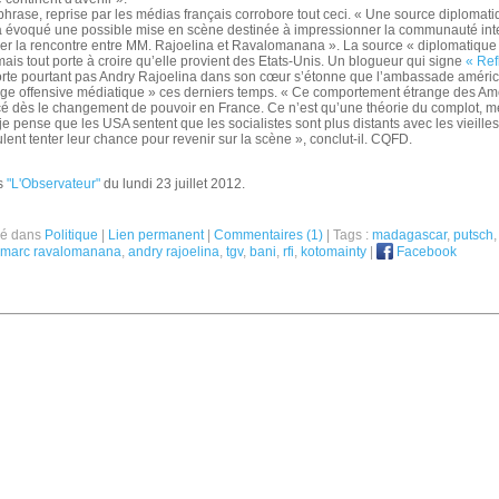
phrase, reprise par les médias français corrobore tout ceci. « Une source diplomat
a évoqué une possible mise en scène destinée à impressionner la communauté int
ber la rencontre entre MM. Rajoelina et Ravalomanana ». La source « diplomatique 
is tout porte à croire qu’elle provient des Etats-Unis. Un blogueur qui signe
« Ref
porte pourtant pas Andry Rajoelina dans son cœur s’étonne que l’ambassade améric
nge offensive médiatique » ces derniers temps. « Ce comportement étrange des Amé
 dès le changement de pouvoir en France. Ce n’est qu’une théorie du complot, me
je pense que les USA sentent que les socialistes sont plus distants avec les vieille
eulent tenter leur chance pour revenir sur la scène », conclut-il. CQFD.
s
"L'Observateur"
du lundi 23 juillet 2012.
ié dans
Politique
|
Lien permanent
|
Commentaires (1)
| Tags :
madagascar
,
putsch
marc ravalomanana
,
andry rajoelina
,
tgv
,
bani
,
rfi
,
kotomainty
|
Facebook