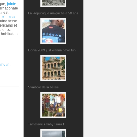
ique,
jointe
ernationale
» est
La République malgache a 50 ans
lexiums »
aine fasse
ricains et
 direz-
s habitudes
Donia 2009 just wanna have fun
,
mutin
,
Symbole de la bêtise
Tamatave zalahy tsara !