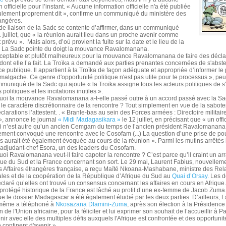
 officielle pour l’instant. « Aucune information officielle n'a été publiée
oulement proprement dit », confirme un communiqué du ministère des
rangères.
e liaison de la Sadc se contente d’affirmer, dans un communiqué
1 juillet, que « la réunion aurait lieu dans un proche avenir comme
 prévu ». Mais alors, d’où provient la fuite sur la date et le lieu de la
? La Sadc pointe du doigt la mouvance Ravalomanana.
acceptable et plutôt malheureux pour la mouvance Ravalomanana de faire des décla
dont elle l’a fait. La Troïka a demandé aux parties prenantes concernées de s'abste
 publique. Il appartient à la Troïka de façon adéquate et appropriée d’informer le p
malgache. Ce genre d'opportunité politique n'est pas utile pour le processus », peut
muniqué de la Sadc qui ajoute « la Troïka assigne tous les acteurs politiques de s
olitiques et les incitations inutiles ».
uoi la mouvance Ravalomanana a-t-elle passé outre à un accord passé avec la S
le caractère discrétionnaire de la rencontre ? Tout simplement en vue de la sabote
clarations l’attestent. . « Branle-bas au sein des Forces armées : Directoire militair
 », annonce le journal
« Midi Madagasikara »
le 12 juillet, en précisant que « un offi
ui n’est autre qu’un ancien Cemgam du temps de l’ancien président Ravalomanana
ement convoqué une rencontre avec le Cosofam (...) La question d’une prise de po
res aurait été également évoquée au cours de la réunion ». Parmi les mutins arrêtés 
’adjudant-chef Esora, un des leaders du Cosofam.
oi Ravalomanana veut-il faire capoter la rencontre ? C’est parce qu’il craint un a
ique du Sud et la France concernant son sort. Le 29 mai, Laurent Fabius, nouvell
s Affaires étrangères française, a reçu Maïté Nkoana-Mashabane, ministre des Rel
ales et de la coopération de la République d’Afrique du Sud au
Quai d’Orsay
. Les 
éclaré qu’elles ont trouvé un consensus concernant les affaires en cours en Afrique.
 protégé historique de la France est lâché au profit d’une ex-femme de Jacob Zuma. 
ue le dossier Madagascar a été également étudié par les deux parties. D’ailleurs, 
-même a téléphoné à
Nkosazana Dlamini-Zuma
, après son élection à la Présidence
e l'Union africaine, pour la féliciter et lui exprimer son souhait de l’accueillir à Pa
enir avec elle des multiples défis auxquels l'Afrique est confrontée et des opportuni
 continent d'avenir ».