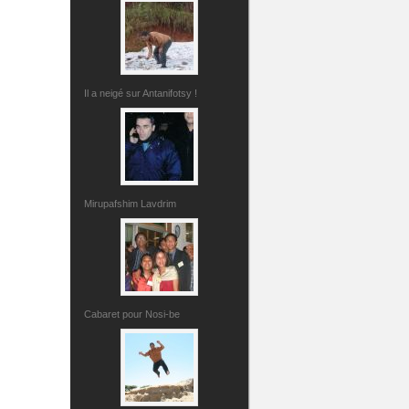
Il a neigé sur Antanifotsy !
Mirupafshim Lavdrim
Cabaret pour Nosi-be