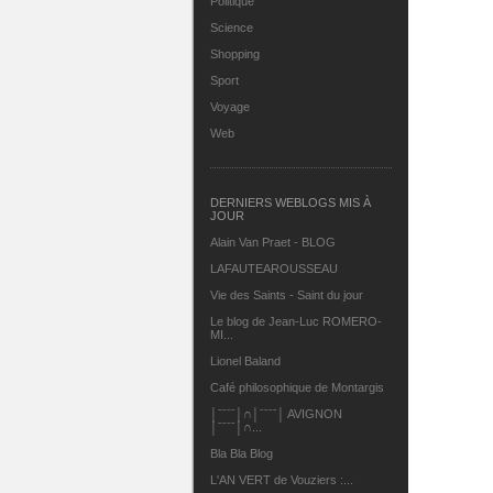
Politique
Science
Shopping
Sport
Voyage
Web
DERNIERS WEBLOGS MIS À
JOUR
Alain Van Praet - BLOG
LAFAUTEAROUSSEAU
Vie des Saints - Saint du jour
Le blog de Jean-Luc ROMERO-
MI...
Lionel Baland
Café philosophique de Montargis
│ˉˉˉˉ│∩│ˉˉˉˉ│ AVIGNON
│ˉˉˉˉ│∩...
Bla Bla Blog
L'AN VERT de Vouziers :...