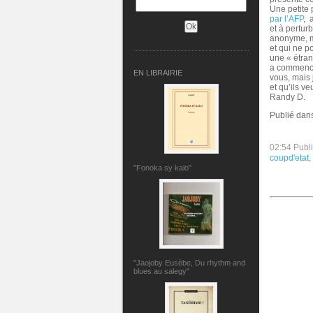
Une petite 
par l’AFP
, 
et à pertur
anonyme, ma
et qui ne 
une « étra
a commencé
EN LIBRAIRIE
vous, mais 
et qu’ils v
Randy D.
Publié dan
02:54 Publ
coupd'etat
,
"Fonoka sy kalo"
"Jaojoby Eusèbe, Du rhythm and
blues au salegy"