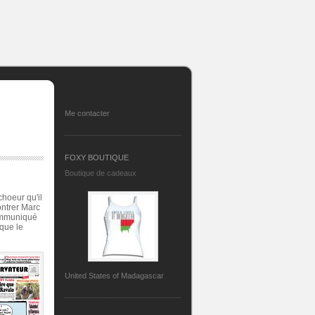
Me contacter
FOXY BOUTIQUE
Boutique de cadeaux
hoeur qu'il
ontrer Marc
communiqué
que le
United States of Madagascar