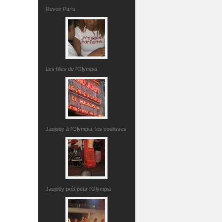
Revoir Paris
Les filles de l'Olympia
Jaojoby à l'Olympia, les coulisses
Jaojoby prêt pour l'Olympia