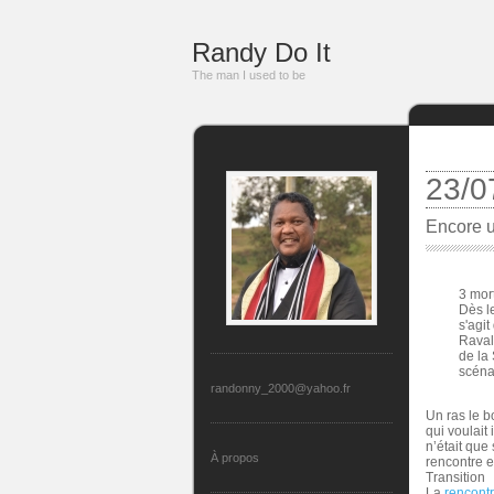
Randy Do It
The man I used to be
23/0
Encore un
3 mor
Dès l
s'agi
Raval
de la
scénar
randonny_2000@yahoo.fr
Un ras le b
qui voulait
n’était que
À propos
rencontre e
Transition
La
rencont