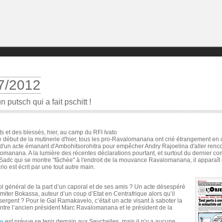
7/2012
 putsch qui a fait pschitt !
ts et des blessés, hier, au camp du RFI Ivato
e début de la mutinerie d'hier, tous les pro-Ravalomanana ont crié étrangement en c
t d'un acte émanant d'Ambohitsorohitra pour empêcher Andry Rajoelina d'aller renc
omanana. A la lumière des récentes déclarations pourtant, et surtout du dernier 
 Sadc qui se montre "fâchée" à l'endroit de la mouvance Ravalomanana, il apparaît 
io est écrit par une tout autre main.
ol général de la part d’un caporal et de ses amis ? Un acte désespéré
 imiter Bokassa, auteur d’un coup d’Etat en Centrafrique alors qu’il
 sergent ? Pour le Gal Ramakavelo, c’était un acte visant à saboter la
ntre l’ancien président Marc Ravalomanana et le président de la
re
est prévue se tenir demain aux Seychelles, mais il n’y a aucune