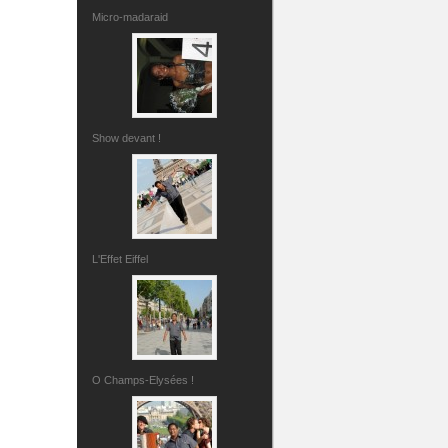
Micro-madaraid
Show devant !
L'Effet Eiffel
O Champs-Elysées !