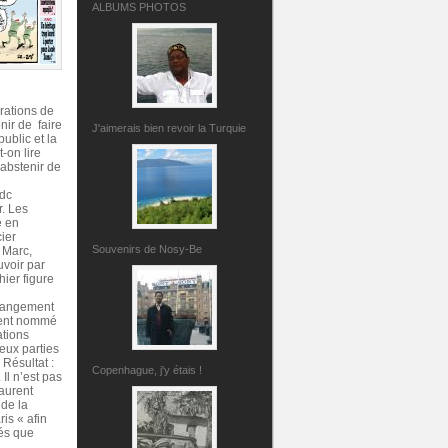
ALBUMS PHOTOS
rations de
nir de faire
J'aimerais bien revoir la Turquie
ublic et la
-on lire
'abstenir de
adc
r. Les
e en
cier
Souvenirs de Nosy-Be
 Marc,
uvoir par
hier figure
rrangement
ement nommé
ations
deux parties
 Résultat :
Copenhague, j'y étais !
Il n’est pas
Laurent
 de la
ris « afin
tés que