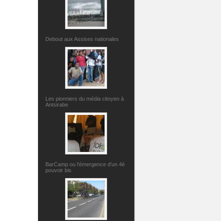
Debout aux Assises nationales
Les pionniers du média citoyen à
Antsirabe
BarCamp ou l'émergence d'un 4è
pouvoir bis