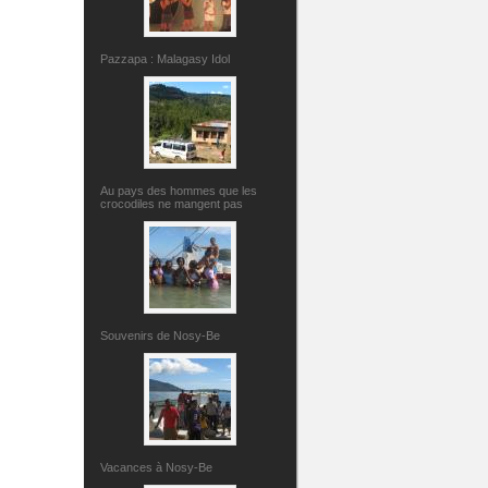
Pazzapa : Malagasy Idol
Au pays des hommes que les
crocodiles ne mangent pas
Souvenirs de Nosy-Be
Vacances à Nosy-Be