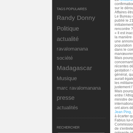
confirmation
sur le dér
TAGS POPULAIRES
Affaires ét
Randy Donny
Le Bureau d
publié le 2
initialement
Politique
rencontre 
« Il est in
la manière 
actualité
une annonce
population 
ravalomanana
dans le com
manœuvres p
société
Mais pourq
concernant 
récentes dé
Madagascar
gestation !
général, q
Musique
aurait égal
les militai
justement l
marc ravalomanana
Mais pourqu
entre l’Afr
presse
ministre de
internation
actualités
ont alors d
Jean Ping
,
à écarter q
Fabius lui
Commission d
RECHERCHER
de s'entret
présente ce