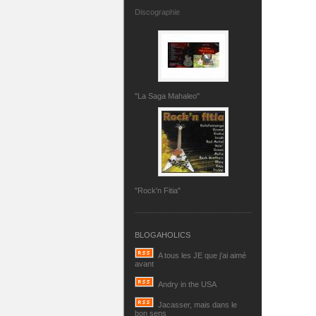
Discographie
"La Saga Mahaleo"
"Rock'n Fitia"
BLOGAHOLICS
A tous les JE que j'ai aimé
avant
Andry in the USA
Jacasser, mais dans le
bon sens