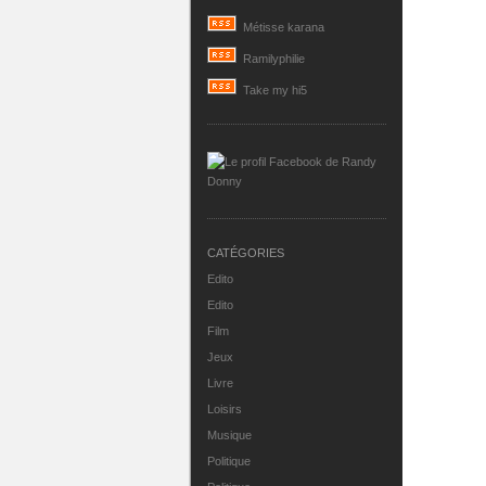
Métisse karana
Ramilyphilie
Take my hi5
CATÉGORIES
Edito
Edito
Film
Jeux
Livre
Loisirs
Musique
Politique