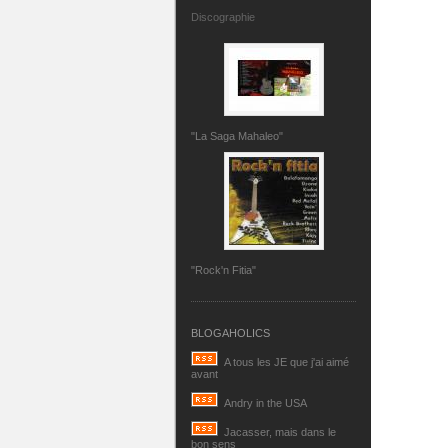
Discographie
"La Saga Mahaleo"
"Rock'n Fitia"
BLOGAHOLICS
A tous les JE que j'ai aimé
avant
Andry in the USA
Jacasser, mais dans le
bon sens