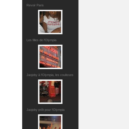
Revoir Paris
Les filles de l'Olympia
Jaojoby à l'Olympia, les coulisses
Jaojoby prêt pour l'Olympia