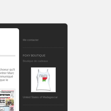
Me contacter
FOXY BOUTIQUE
Boutique de cadeaux
hoeur qu'il
ontrer Marc
communiqué
que le
United States of Madagascar