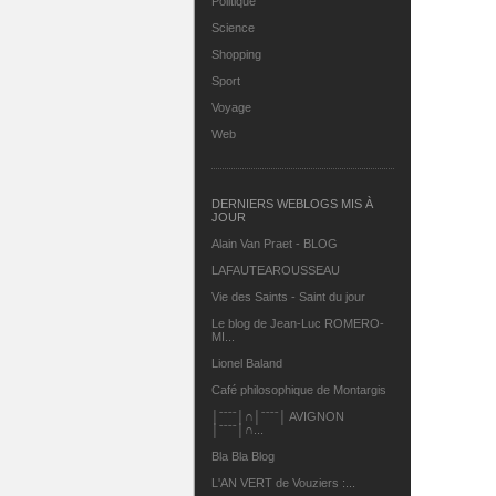
Politique
Science
Shopping
Sport
Voyage
Web
DERNIERS WEBLOGS MIS À
JOUR
Alain Van Praet - BLOG
LAFAUTEAROUSSEAU
Vie des Saints - Saint du jour
Le blog de Jean-Luc ROMERO-
MI...
Lionel Baland
Café philosophique de Montargis
│ˉˉˉˉ│∩│ˉˉˉˉ│ AVIGNON
│ˉˉˉˉ│∩...
Bla Bla Blog
L'AN VERT de Vouziers :...