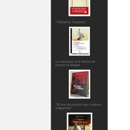
"Teôrian'ny Tandrimo"
La caricature et le dessin de
presse en Afrique
"45 ans de passion aux couleurs
malgaches"