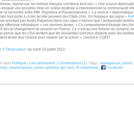
phrase, reprise par les médias français corrobore tout ceci. « Une source diplomat
a évoqué une possible mise en scène destinée à impressionner la communauté int
ber la rencontre entre MM. Rajoelina et Ravalomanana ». La source « diplomatique 
is tout porte à croire qu’elle provient des Etats-Unis. Un blogueur qui signe
« Ref
porte pourtant pas Andry Rajoelina dans son cœur s’étonne que l’ambassade améric
nge offensive médiatique » ces derniers temps. « Ce comportement étrange des Amé
 dès le changement de pouvoir en France. Ce n’est qu’une théorie du complot, me
je pense que les USA sentent que les socialistes sont plus distants avec les vieille
eulent tenter leur chance pour revenir sur la scène », conclut-il. CQFD.
s
"L'Observateur"
du lundi 23 juillet 2012.
ié dans
Politique
|
Lien permanent
|
Commentaires (1)
| Tags :
madagascar
,
putsch
marc ravalomanana
,
andry rajoelina
,
tgv
,
bani
,
rfi
,
kotomainty
|
Facebook