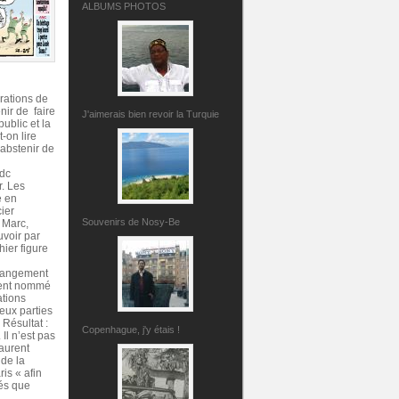
ALBUMS PHOTOS
rations de
nir de faire
J'aimerais bien revoir la Turquie
ublic et la
-on lire
'abstenir de
adc
r. Les
e en
cier
Souvenirs de Nosy-Be
 Marc,
uvoir par
hier figure
rrangement
ement nommé
ations
deux parties
 Résultat :
Copenhague, j'y étais !
Il n’est pas
Laurent
 de la
ris « afin
tés que