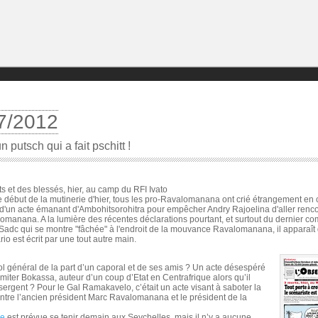
7/2012
 putsch qui a fait pschitt !
ts et des blessés, hier, au camp du RFI Ivato
e début de la mutinerie d'hier, tous les pro-Ravalomanana ont crié étrangement en c
t d'un acte émanant d'Ambohitsorohitra pour empêcher Andry Rajoelina d'aller renc
omanana. A la lumière des récentes déclarations pourtant, et surtout du dernier 
 Sadc qui se montre "fâchée" à l'endroit de la mouvance Ravalomanana, il apparaît 
io est écrit par une tout autre main.
ol général de la part d’un caporal et de ses amis ? Un acte désespéré
 imiter Bokassa, auteur d’un coup d’Etat en Centrafrique alors qu’il
 sergent ? Pour le Gal Ramakavelo, c’était un acte visant à saboter la
ntre l’ancien président Marc Ravalomanana et le président de la
re
est prévue se tenir demain aux Seychelles, mais il n’y a aucune