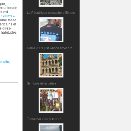
ique,
jointe
ernationale
» est
La République malgache a 50 ans
lexiums »
aine fasse
ricains et
 direz-
s habitudes
Donia 2009 just wanna have fun
,
mutin
,
Symbole de la bêtise
Tamatave zalahy tsara !