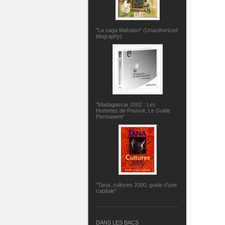
"La saga Mahaleo" (Unauthorized
biography)
"Madagascar 2002 : Les
Hommes de Pouvoir, Le Guide
Permanent"
"Tana. cultures 2000, guide d'une
capitale"
DANS LES BACS