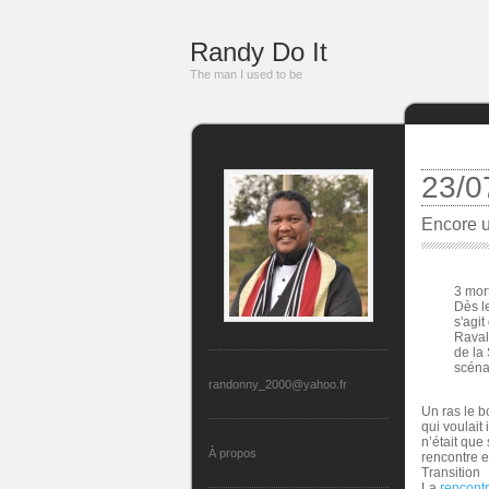
Randy Do It
The man I used to be
23/0
Encore un
3 mor
Dès l
s'agi
Raval
de la
scénar
randonny_2000@yahoo.fr
Un ras le b
qui voulait
n’était que
À propos
rencontre e
Transition
La
rencont