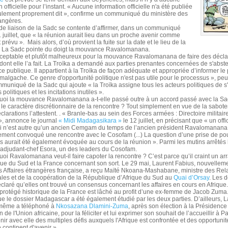
 officielle pour l’instant. « Aucune information officielle n'a été publiée
oulement proprement dit », confirme un communiqué du ministère des
rangères.
e liaison de la Sadc se contente d’affirmer, dans un communiqué
1 juillet, que « la réunion aurait lieu dans un proche avenir comme
 prévu ». Mais alors, d’où provient la fuite sur la date et le lieu de la
? La Sadc pointe du doigt la mouvance Ravalomanana.
acceptable et plutôt malheureux pour la mouvance Ravalomanana de faire des décla
dont elle l’a fait. La Troïka a demandé aux parties prenantes concernées de s'abste
 publique. Il appartient à la Troïka de façon adéquate et appropriée d’informer le p
malgache. Ce genre d'opportunité politique n'est pas utile pour le processus », peut
muniqué de la Sadc qui ajoute « la Troïka assigne tous les acteurs politiques de s
olitiques et les incitations inutiles ».
uoi la mouvance Ravalomanana a-t-elle passé outre à un accord passé avec la S
le caractère discrétionnaire de la rencontre ? Tout simplement en vue de la sabote
clarations l’attestent. . « Branle-bas au sein des Forces armées : Directoire militair
 », annonce le journal
« Midi Madagasikara »
le 12 juillet, en précisant que « un offi
ui n’est autre qu’un ancien Cemgam du temps de l’ancien président Ravalomanana
ement convoqué une rencontre avec le Cosofam (...) La question d’une prise de po
res aurait été également évoquée au cours de la réunion ». Parmi les mutins arrêtés 
’adjudant-chef Esora, un des leaders du Cosofam.
oi Ravalomanana veut-il faire capoter la rencontre ? C’est parce qu’il craint un a
ique du Sud et la France concernant son sort. Le 29 mai, Laurent Fabius, nouvell
s Affaires étrangères française, a reçu Maïté Nkoana-Mashabane, ministre des Rel
ales et de la coopération de la République d’Afrique du Sud au
Quai d’Orsay
. Les 
éclaré qu’elles ont trouvé un consensus concernant les affaires en cours en Afrique.
 protégé historique de la France est lâché au profit d’une ex-femme de Jacob Zuma. 
ue le dossier Madagascar a été également étudié par les deux parties. D’ailleurs, 
-même a téléphoné à
Nkosazana Dlamini-Zuma
, après son élection à la Présidence
e l'Union africaine, pour la féliciter et lui exprimer son souhait de l’accueillir à Pa
enir avec elle des multiples défis auxquels l'Afrique est confrontée et des opportuni
 continent d'avenir ».