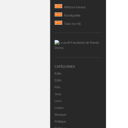
Métisse karana
Ramilyphilie
Take my hi5
CATÉGORIES
Edito
Edito
Film
Jeux
Livre
Loisirs
Musique
Politique