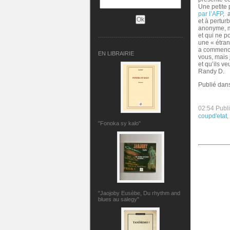
Une petite 
par l’AFP
, 
et à pertur
anonyme, ma
et qui ne 
une « étra
a commencé
EN LIBRAIRIE
vous, mais 
et qu’ils v
Randy D.
Publié dan
02:54 Publ
coupd'etat
,
"Fonoka sy kalo"
"Jaojoby Eusèbe, Du rhythm and
blues au salegy"