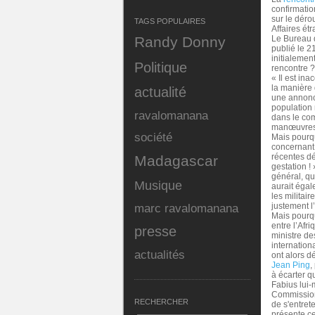
confirmation
sur le dér
TAGS POPULAIRES
Affaires ét
Randy Donny
Le Bureau d
publié le 2
initialement
Politique
rencontre 
« Il est in
la manière 
actualité
une annonce
population 
ravalomanana
dans le com
manœuvres p
société
Mais pourq
concernant 
récentes dé
Madagascar
gestation !
général, q
Musique
aurait égal
les militai
justement l
marc ravalomanana
Mais pourqu
entre l’Afr
presse
ministre de
internation
actualités
ont alors d
Jean Ping
,
à écarter q
Fabius lui
Commission d
RECHERCHER
de s'entret
présente ce