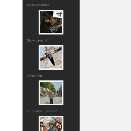
Micro-madaraid
Show devant !
L'Effet Eiffel
O Champs-Elysées !