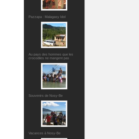
Pazzapa : Malagasy Idol
Au pays des hommes que les
crocodiles ne mangent pas
Souvenirs de Nosy-Be
Vacances à Nosy-Be