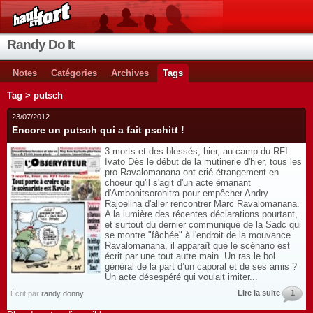
Randy Do It
Notes
Catégories
Archives
Tags
Tag > putsch
23/07/2012
Encore un putsch qui a fait pschitt !
3 morts et des blessés, hier, au camp du RFI
Ivato Dès le début de la mutinerie d'hier, tous les
pro-Ravalomanana ont crié étrangement en
choeur qu'il s'agit d'un acte émanant
d'Ambohitsorohitra pour empêcher Andry
Rajoelina d'aller rencontrer Marc Ravalomanana.
A la lumière des récentes déclarations pourtant,
et surtout du dernier communiqué de la Sadc qui
se montre "fâchée" à l'endroit de la mouvance
Ravalomanana, il apparaît que le scénario est
écrit par une tout autre main. Un ras le bol
général de la part d’un caporal et de ses amis ?
Un acte désespéré qui voulait imiter...
Lire la suite
1
Écrit par
randy donny