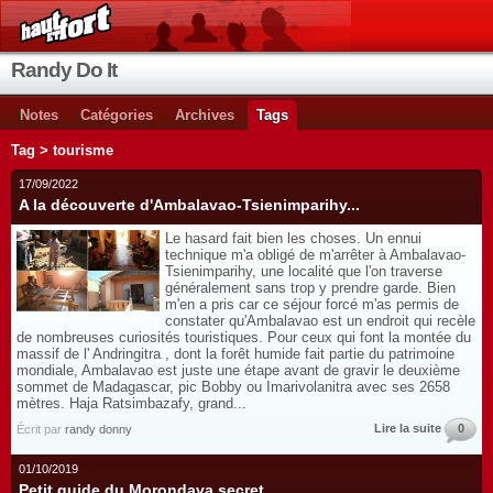
Randy Do It
Notes
Catégories
Archives
Tags
Tag > tourisme
17/09/2022
A la découverte d'Ambalavao-Tsienimparihy...
Le hasard fait bien les choses. Un ennui
technique m'a obligé de m'arrêter à Ambalavao-
Tsienimparihy, une localité que l'on traverse
généralement sans trop y prendre garde. Bien
m'en a pris car ce séjour forcé m'as permis de
constater qu'Ambalavao est un endroit qui recèle
de nombreuses curiosités touristiques. Pour ceux qui font la montée du
massif de l' Andringitra , dont la forêt humide fait partie du patrimoine
mondiale, Ambalavao est juste une étape avant de gravir le deuxième
sommet de Madagascar, pic Bobby ou Imarivolanitra avec ses 2658
mètres. Haja Ratsimbazafy, grand...
Lire la suite
0
Écrit par
randy donny
01/10/2019
Petit guide du Morondava secret