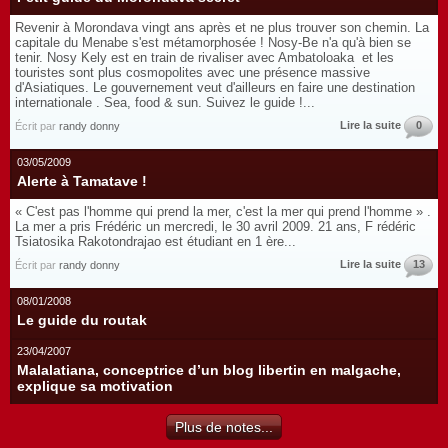
Revenir à Morondava vingt ans après et ne plus trouver son chemin. La
capitale du Menabe s'est métamorphosée ! Nosy-Be n'a qu'à bien se
tenir. Nosy Kely est en train de rivaliser avec Ambatoloaka et les
touristes sont plus cosmopolites avec une présence massive
d'Asiatiques. Le gouvernement veut d'ailleurs en faire une destination
internationale . Sea, food & sun. Suivez le guide !...
Lire la suite
0
Écrit par
randy donny
03/05/2009
Alerte à Tamatave !
« C'est pas l'homme qui prend la mer, c'est la mer qui prend l'homme » .
La mer a pris Frédéric un mercredi, le 30 avril 2009. 21 ans, F rédéric
Tsiatosika Rakotondrajao est étudiant en 1 ère...
Lire la suite
13
Écrit par
randy donny
08/01/2008
Le guide du routak
23/04/2007
Malalatiana, conceptrice d’un blog libertin en malgache,
explique sa motivation
Plus de notes...