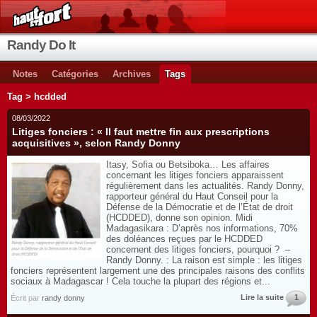
Randy Do It
Notes
Catégories
Archives
Tags
Tag > hcdded
08/03/2022
Litiges fonciers : « Il faut mettre fin aux prescriptions
acquisitives », selon Randy Donny
Itasy, Sofia ou Betsiboka… Les affaires
concernant les litiges fonciers apparaissent
régulièrement dans les actualités. Randy Donny,
rapporteur général du Haut Conseil pour la
Défense de la Démocratie et de l’État de droit
(HCDDED), donne son opinion. Midi
Madagasikara : D’après nos informations, 70%
des doléances reçues par le HCDDED
concernent des litiges fonciers, pourquoi ? –
Randy Donny. : La raison est simple : les litiges
fonciers représentent largement une des principales raisons des conflits
sociaux à Madagascar ! Cela touche la plupart des régions et...
Lire la suite
1
Écrit par
randy donny