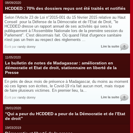
08/09/2020
HCDDED : 70% des dossiers reçus ont été traités et notifiés
Selon l'Article 23 de Loi n°2015-001 du 15 février 2015 relative au Haut
Conseil pour la Défense de la Démocratie et de l’Etat de Droit, "le
HCDDED dresse un rapport annuel de ses activités qui sera lu
publiquement à l’Assemblée Nationale lors de la première session du
Parlement". C'est désormais fait. Où quand l'état d'urgence sanitaire
n'est pas un frein au respect des règlements ...
Lire la suite
0
Écrit par
randy donny
11/05/2020
Le bulletin de notes de Madagascar : amélioration en
démocratie et Etat de droit, stationnaire en liberté de la
Presse
En près de deux mois de présence à Madagascar, du moins au moment
où ces lignes son écrites, le Covid-19 n'a fait aucun mort, mais risque
de faire plusieurs victimes. En premier lieu, la...
Lire la suite
0
Écrit par
randy donny
28/01/2020
“Qui a peur du HCDDED a peur de la Démocratie et de l’Etat
de droit”
19/03/2019